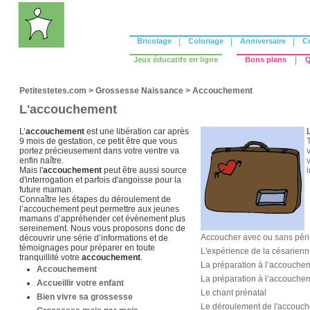
Bricolage
|
Coloriage
|
Anniversaire
|
C
Jeux éducatifs en ligne
Bons plans
|
Q
Petitestetes.com
>
Grossesse Naissance
>
Accouchement
L'accouchement
L’
accouchement
est une libération car après
9 mois de gestation, ce petit être que vous
T
portez précieusement dans votre ventre va
v
enfin naître.
v
Mais l'
accouchement
peut être aussi source
d'interrogation et parfois d'angoisse pour la
future maman.
Connaître les étapes du déroulement de
l’accouchement peut permettre aux jeunes
mamans d’appréhender cet évènement plus
sereinement. Nous vous proposons donc de
Accoucher avec ou sans péri
découvrir une série d’informations et de
témoignages pour préparer en toute
L'expérience de la césarienn
tranquillité votre
accouchement
.
La préparation à l’accouche
Accouchement
La préparation à l’accouche
Accueillir votre enfant
Le chant prénatal
Bien vivre sa grossesse
Le déroulement de l'accouc