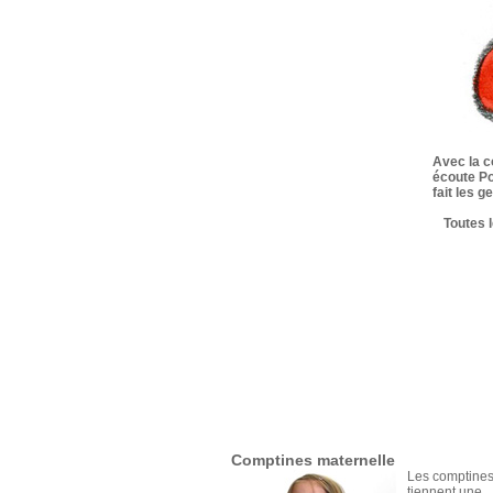
Avec la c
écoute Po
fait les 
Toutes 
Comptines maternelle
Les comptine
tiennent une