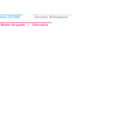
ivres CD DVD
Dossiers thématiques
Modes de garde
|
Education