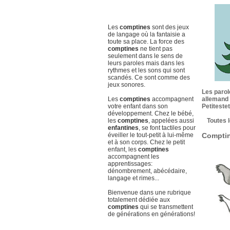
Les
comptines
sont des jeux
de langage où la fantaisie a
toute sa place. La force des
comptines
ne tient pas
seulement dans le sens de
leurs paroles mais dans les
rythmes et les sons qui sont
scandés. Ce sont comme des
jeux sonores.
Les parol
Les
comptines
accompagnent
allemand
votre enfant dans son
Petiteste
développement. Chez le bébé,
les
comptines
, appelées aussi
Toutes 
enfantines
, se font tactiles pour
éveiller le tout-petit à lui-même
Comptin
et à son corps. Chez le petit
enfant, les
comptines
accompagnent les
apprentissages:
dénombrement, abécédaire,
langage et rimes...
Bienvenue dans une rubrique
totalement dédiée aux
comptines
qui se transmettent
de générations en générations!