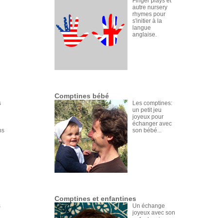
Finger plays et
autre nursery
rhymes pour
s'initier à la
langue
anglaise.
Comptines bébé
s
Les comptines:
un petit jeu
joyeux pour
échanger avec
ns
son bébé...
Comptines et enfantines
s
Un échange
joyeux avec son