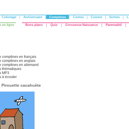
Coloriage
|
Anniversaire
|
Comptines
|
Contes
|
Cuisine
|
Sorties
|
L
s en ligne
Bons plans
|
Quiz
|
Grossesse Naissance
|
Parentalité
|
e comptines en français
e comptines en anglais
e comptines en allemand
 thématiques
s MP3
 à écouter
: Pirouette cacahuète