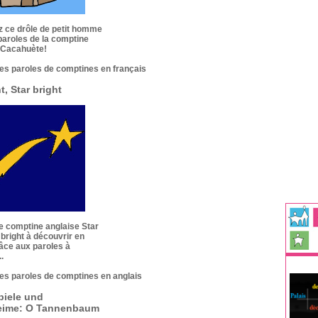
 ce drôle de petit homme
paroles de la comptine
 Cacahuète!
les paroles de comptines en français
ht, Star bright
e comptine anglaise Star
r bright à découvrir en
râce aux paroles à
.
les paroles de comptines en anglais
piele und
eime: O Tannenbaum