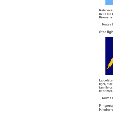
Retrouvez
avec les 
Pirouette
Toutes 
Star lig
La célèbr
light, sta
famille g
imprimer..
Toutes 
Fingers
Kinderr