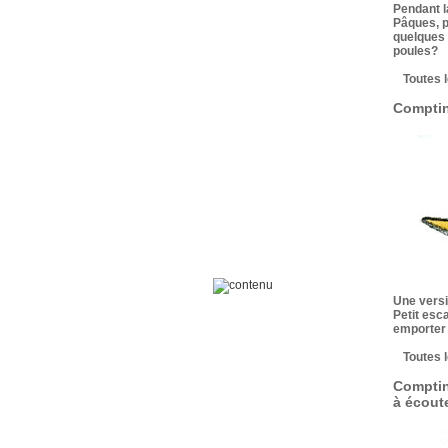
Pendant l
Pâques, p
quelques 
poules?
Toutes 
Comptin
Une versi
Petit esca
emporter 
Toutes 
Comptin
à écout