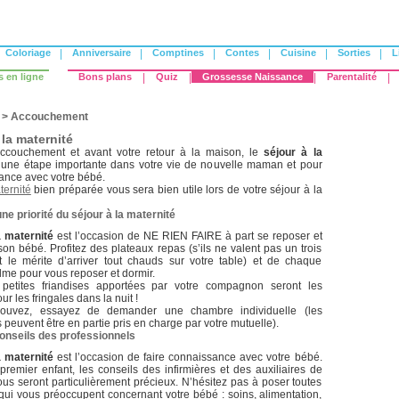
Coloriage
|
Anniversaire
|
Comptines
|
Contes
|
Cuisine
|
Sorties
|
L
s en ligne
Bons plans
|
Quiz
|
Grossesse Naissance
|
Parentalité
|
>
Accouchement
 la maternité
accouchement et avant votre retour à la maison, le
séjour à la
 une étape importante dans votre vie de nouvelle maman et pour
ance avec votre bébé.
ternité
bien préparée vous sera bien utile lors de votre séjour à la
ne priorité du séjour à la maternité
a maternité
est l’occasion de NE RIEN FAIRE à part se reposer et
on bébé. Profitez des plateaux repas (s’ils ne valent pas un trois
ont le mérite d’arriver tout chauds sur votre table) et de chaque
me pour vous reposer et dormir.
 petites friandises apportées par votre compagnon seront les
r les fringales dans la nuit !
ouvez, essayez de demander une chambre individuelle (les
euvent être en partie pris en charge par votre mutuelle).
conseils des professionnels
a maternité
est l’occasion de faire connaissance avec votre bébé.
 premier enfant, les conseils des infirmières et des auxiliaires de
ous seront particulièrement précieux. N’hésitez pas à poser toutes
qui vous préoccupent concernant votre bébé : soins, alimentation,