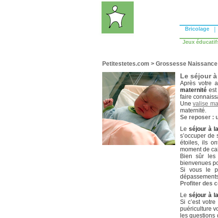
Bricolage
|
Jeux éducatif
Petitestetes.com
>
Grossesse Naissance
Le séjour à
Après votre 
maternité
est
faire connaiss
Une
valise ma
maternité.
Se reposer : u
Le
séjour à l
s’occuper de s
étoiles, ils 
moment de cal
Bien sûr les
bienvenues pou
Si vous le p
dépassements p
Profiter des 
Le
séjour à l
Si c’est votre
puériculture v
les questions 