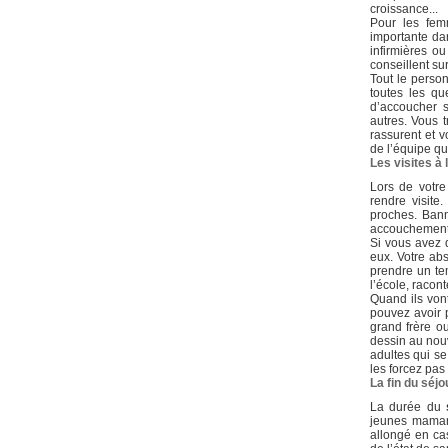
croissance...
Pour les fem
importante da
infirmières o
conseillent sur
Tout le perso
toutes les qu
d’accoucher 
autres. Vous 
rassurent et 
de l’équipe q
Les visites à 
Lors de votr
rendre visite
proches. Bann
accouchement e
Si vous avez 
eux. Votre ab
prendre un te
l’école, racon
Quand ils vont
pouvez avoir p
grand frère ou
dessin au nouv
adultes qui se
les forcez pas
La fin du séjo
La durée du
jeunes mamans
allongé en ca