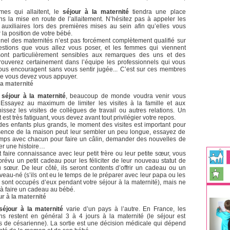
mes qui allaitent, le
séjour à la maternité
tiendra une place
ns la mise en route de l’allaitement. N’hésitez pas à appeler les
u auxiliaires lors des premières mises au sein afin qu’elles vous
 la position de votre bébé.
nnel des maternités n’est pas forcément complètement qualifié sur
estions que vous allez vous poser, et les femmes qui viennent
sont particulièrement sensibles aux remarques des uns et des
trouverez certainement dans l’équipe les professionnels qui vous
vous encouragent sans vous sentir jugée... C’est sur ces membres
ue vous devez vous appuyer.
la maternité
e
séjour à la maternité
, beaucoup de monde voudra venir vous
. Essayez au maximum de limiter les visites à la famille et aux
issez les visites de collègues de travail ou autres relations. Un
st très fatiguant, vous devez avant tout privilégier votre repos.
des enfants plus grands, le moment des visites est important pour
sence de la maison peut leur sembler un peu longue, essayez de
mps avec chacun pour faire un câlin, demander des nouvelles de
ter une histoire…
 faire connaissance avec leur petit frère ou leur petite sœur, vous
révu un petit cadeau pour les féliciter de leur nouveau statut de
 sœur. De leur côté, ils seront contents d’offrir un cadeau ou un
eau-né (s’ils ont eu le temps de le préparer avec leur papa ou les
 sont occupés d’eux pendant votre séjour à la maternité), mais ne
 à faire un cadeau au bébé.
ur à la maternité
séjour à la maternité
varie d’un pays à l’autre. En France, les
 restent en général 3 à 4 jours à la maternité (le séjour est
s de césarienne). La sortie est une décision médicale qui dépend