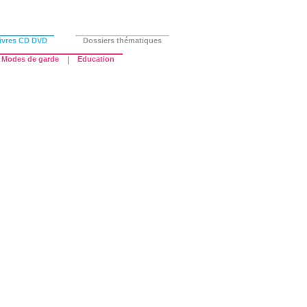
ivres CD DVD
Dossiers thématiques
Modes de garde
|
Education