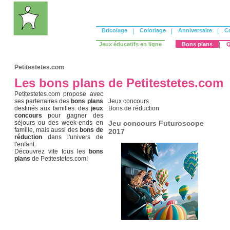
Bricolage
|
Coloriage
|
Anniversaire
|
C
Jeux éducatifs en ligne
Bons plans
|
Q
Petitestetes.com
Les bons plans de Petitestetes.com
Petitestetes.com propose avec
ses partenaires des
bons plans
Jeux concours
destinés aux familles: des
jeux
Bons de réduction
concours
pour gagner des
séjours ou des week-ends en
Jeu concours Futuroscope
famille, mais aussi des
bons de
2017
réduction
dans l'univers de
l'enfant.
Découvrez vite tous les
bons
plans
de Petitestetes.com!