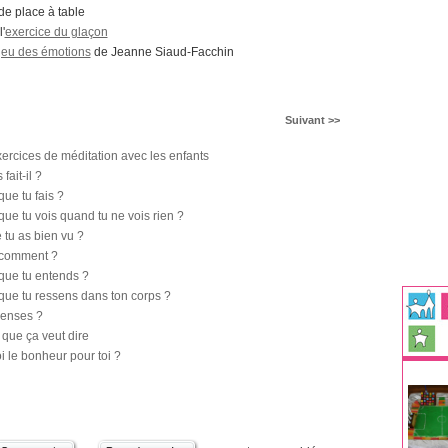
e place à table
'
exercice du glaçon
jeu des émotions
de Jeanne Siaud-Facchin
Suivant >>
xercices de méditation avec les enfants
fait-il ?
que tu fais ?
que tu vois quand tu ne vois rien ?
 tu as bien vu ?
n comment ?
 que tu entends ?
 que tu ressens dans ton corps ?
 penses ?
 que ça veut dire
i le bonheur pour toi ?