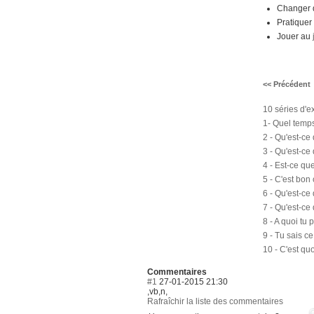
Changer d
Pratiquer l
Jouer au
<< Précédent
10 séries d'e
1- Quel temps 
2 - Qu'est-ce 
3 - Qu'est-ce 
4 - Est-ce que
5 - C'est bo
6 - Qu'est-ce
7 - Qu'est-ce
8 - A quoi tu
9 - Tu sais ce
10 - C'est quo
Commentaires
#1
27-01-2015 21:30
,vb,n,
Rafraîchir la liste des commentaires