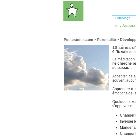
Bricolage
|
Jeux éducatif
Petitestetes.com
>
Parentalité
>
Développ
10 séries d
9. Tu sais ce 
La méditation 
ne cherche pas
se passe…
Accepter, cela
souvent aucu
Apprendre à a
émotions de la
Quelques exer
s’apprivoise :
Changer 
Inverser l
Manger av
Changer 