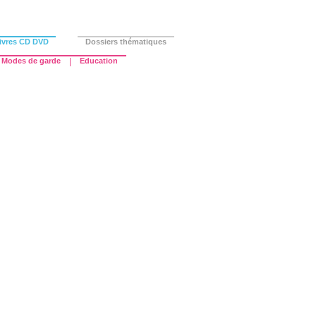
ivres CD DVD
Dossiers thématiques
Modes de garde
|
Education