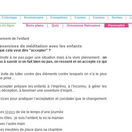
Coloriage
|
Anniversaire
|
Comptines
|
Contes
|
Cuisine
|
Sorties
|
L
s en ligne
Bons plans
|
Quiz
|
Grossesse Naissance
|
Parentalité
|
ement de l'enfant
'exercices de méditation avec les enfants
que cela veut dire "accepter" ?
invite à ne pas juger une situation mais à la vivre pleinement :
on
 à savoir si on fait bien ou pas, on ressent et on accepte ce qui
 évite de lutter contre des éléments contre lesquels on n’a le plus
ne prise…
ccepter prépare les enfants à l’imprévu, à l’inconnu, à gérer les
 déception, à favoriser une ouverture d’esprit…
cices pour pratiquer l’acceptation et constater que le changement
les
règles
de vie le temps d’une journée
es rôles : je suis l’enfant, tu es la maman
ec l’autre main
les meubles de place dans sa chambre