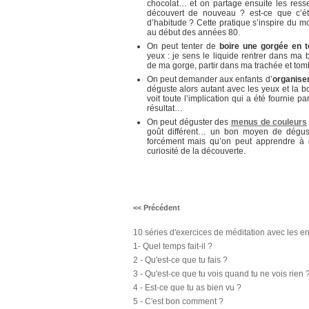
chocolat… et on partage ensuite les resse
découvert de nouveau ? est-ce que c’ét
d’habitude ? Cette pratique s’inspire du m
au début des années 80.
On peut tenter de
boire une gorgée en 
yeux : je sens le liquide rentrer dans ma b
de ma gorge, partir dans ma trachée et to
On peut demander aux enfants d’
organiser
déguste alors autant avec les yeux et la
voit toute l’implication qui a été fournie pa
résultat…
On peut déguster des
menus de couleurs
goût différent… un bon moyen de dégus
forcément mais qu’on peut apprendre à 
curiosité de la découverte.
<< Précédent
10 séries d'exercices de méditation avec les en
1- Quel temps fait-il ?
2 - Qu'est-ce que tu fais ?
3 - Qu'est-ce que tu vois quand tu ne vois rien 
4 - Est-ce que tu as bien vu ?
5 - C'est bon comment ?