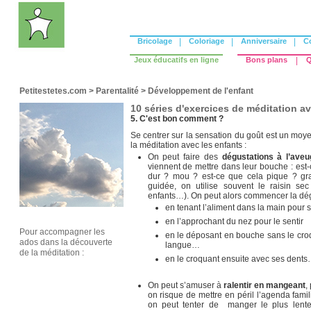
Bricolage
|
Coloriage
|
Anniversaire
|
C
Jeux éducatifs en ligne
Bons plans
|
Q
Petitestetes.com
>
Parentalité
>
Développement de l'enfant
10 séries d'exercices de méditation av
5. C'est bon comment ?
Se centrer sur la sensation du goût est un moye
la méditation avec les enfants :
On peut faire des
dégustations à l’aveu
viennent de mettre dans leur bouche : est-
dur ? mou ? est-ce que cela pique ? grat
guidée, on utilise souvent le raisin se
enfants…). On peut alors commencer la dégu
en tenant l’aliment dans la main pour s
en l’approchant du nez pour le sentir
Pour accompagner les
en le déposant en bouche sans le croq
ados dans la découverte
langue…
de la méditation :
en le croquant ensuite avec ses dent
On peut s’amuser à
ralentir en mangeant
,
on risque de mettre en péril l’agenda fam
on peut tenter de manger le plus lente