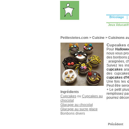
Bricolage
|
Jeux éducatif
Petitestetes.com
>
Cuisine
>
Cuisinons av
Cupcakes d
Pour
Hallowe
nous vous pro
des bonbons p
: araignées, 
Suivez les in
cupcakes
ara
des cupcakes
cupcakes d’H
Une fois les
Peut être sero
+ Le petit plu
Ingrédients
remplissez pas
Cupcakes
ou
Cupcakes au
pourrez décore
chocolat
Glaçage au chocolat
Glaçage au sucre glace
Bonbons divers
Précédent