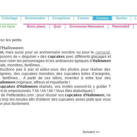
Coloriage
|
Anniversaire
|
Comptines
|
Contes
|
Cuisine
|
Sorties
|
L
s en ligne
Bons plans
|
Quiz
|
Grossesse Naissance
|
Parentalité
|
ec les petits
'Halloween
en
, mais aussi pour un anniversaire sorcière ou pour le
carnaval
,
posons de « déguiser » des
cupcakes
avec différents glaçages et
our créer les personnages et les ambiances typiques d’
Halloween
chats, monstres, fantômes…
structions pas à pas et aidez-vous des photos pour réaliser des
ignées, des cupcakes monstres, des cupcakes toiles d’araignée,
 fantômes… A partir de ces idées, inventez à votre tour des
alloween
originaux, affreux et inquiétants !
cupcakes d’Halloween
réalisés, vos invités oseront-ils y goûter ?
nt-ils empoisonnés ? Ah ! Ah ! Ah ! Vous êtes diaboliques !
s de Petitestetes.com : pour réussir vos
cupcakes d'Halloween
, ne
 trop les moules afin d'obtenir des cupcakes assez plats que vous
r plus facilement.
Suivant >>