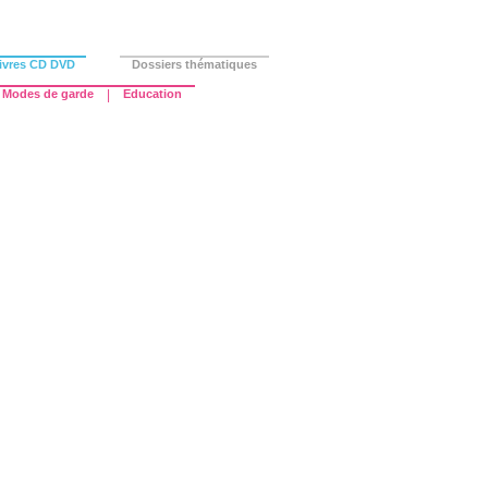
ivres CD DVD
Dossiers thématiques
Modes de garde
|
Education