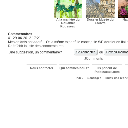
A la manière du
Dossier Musée du
Nat
Douanier
Louvre
Rousseau
Commentaires
#1
29-06-2012 17:21
Mes enfants ont adoré... On a même exporté le concept le WE dernier en Italie
Rafraîchir la liste des commentaires
Une suggestion, un commentaire?
ou
JComments
Nous contacter
Qui sommes nous?
Ils parlent de
Petitestetes.com
-
-
Index
Sondages
Index des rech