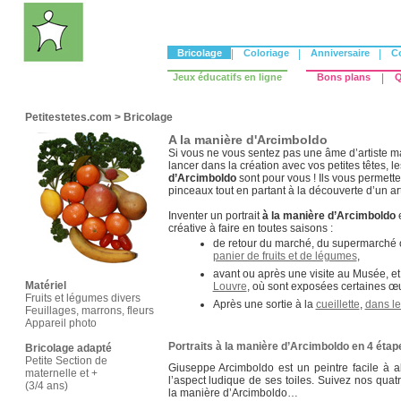
Bricolage
|
Coloriage
|
Anniversaire
|
C
Jeux éducatifs en ligne
Bons plans
|
Q
Petitestetes.com
>
Bricolage
A la manière d'Arcimboldo
Si vous ne vous sentez pas une âme d’artiste m
lancer dans la création avec vos petites têtes, le
d’Arcimboldo
sont pour vous ! Ils vous permette
pinceaux tout en partant à la découverte d’un a
Inventer un portrait
à la manière d’Arcimboldo
créative à faire en toutes saisons :
de retour du marché, du supermarché o
panier de fruits et de légumes
,
avant ou après une visite au Musée, et
Matériel
Louvre
, où sont exposées certaines œ
Fruits et légumes divers
Après une sortie à la
cueillette
,
dans le
Feuillages, marrons, fleurs
Appareil photo
Portraits à la manière d’Arcimboldo en 4 étap
Bricolage adapté
Petite Section de
Giuseppe Arcimboldo est un peintre facile à 
maternelle et +
l’aspect ludique de ses toiles. Suivez nos quat
(3/4 ans)
la manière d’Arcimboldo…