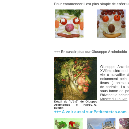
Pour commencer il est plus simple de créer un
+++ En savoir plus sur Giuseppe Arcimboldo
Giuseppe Arcimbo
XVIème siècle qui
vie à travailler
notamment peint 
fleurs…), animau
de portraits. La 
sous forme de port
l’hiver et le printe
Musée du Louvre
.
Détail de "L'été" de Giusppe
Arcimboldo © RMN/J.-G.
Berizzi
+++ A voir aussi sur Petitestetes.com..