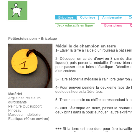
Bricolage
|
Coloriage
|
Anniversaire
|
C
Jeux éducatifs en ligne
Bons plans
|
Q
Petitestetes.com
>
Bricolage
Médaille de champion en terre
1- Etaler la terre à l’aide d’un rouleau à pâtiss
2- Découper un cercle d’environ 3 cm de diamè
liqueur), puis percer la médaille. Prenez bien 
pour passer deux brins d’élastique. Décoller d
d’un couteau.
3- Faire sécher la médaille à l’air libre (environ
4- Pour pouvoir peindre la deuxième face de la
quelques heures la 1ère face.
Matériel
Argile naturelle auto
5- Tracer le dessin ou chiffre correspondant à l
durcissante
Peinture tout support
6- Plier l’élastique en deux, passer le double 
Pinceau
deux brins dans la boucle, nouer l’autre extrémit
Marqueur indélébile
Elastique (60 cm environ)
+++ Si la terre est trop dure pour être travail