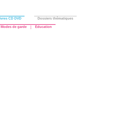
ivres CD DVD
Dossiers thématiques
Modes de garde
|
Education