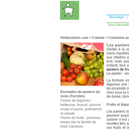
Bricolage
|
Jeux éducatif
Petitestetes.com
>
Cuisine
>
Cuisinons po
Les paniers
Goûter à la s
menu équilibré
aux citadins 
end, mais que
enfants tout 
paniers de fru
Le panier : un
La formule es
légumes une s
de proximité (
Exemples de paniers du
chez vous la s
mois d’octobre
de durée, don
Panier de légumes :
Fruits et légu
betterave, brocoli, poivron
rouge et jaune, potimarron
Les paniers s
et salade.
peuvent aussi
Panier de fruits : pommes,
cuisine n’est
kiwais (de la famille du
recettes très 
kiwi), bananes
ces fruits et