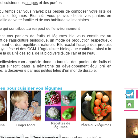
oi cuisiner des
soupes
et des purées.
u temps car vous n’avez pas besoin de composer votre liste de
uits et légumes. Bien sûr, vous pouvez choisir vos paniers en
taille de votre famille et de vos habitudes alimentaires.
qui contribue au respect de l’environnement
t vos paniers de fruits et légumes bio vous contribuez au
 de l’agriculture biologique, un mode de production respectueux
ment et des équilibres naturels. Elle exclut l’usage des produits
ynthèse et des OGM. L’agriculture biologique contribue ainsi à la
 la qualité des sols, de la biodiversité, de l’air et de l’eau.
etitestetes.com apprécie donc la formule des paniers de fruits et
qui s’inscrit dans la démarche du développement équilibré en
 la découverte par nos petites têtes d’un monde durable.
ées pour cuisiner vos légumes
Recettes de
ins
Finger food
Pâtes aux légumes
légumes
ou
pour partager vos idées.