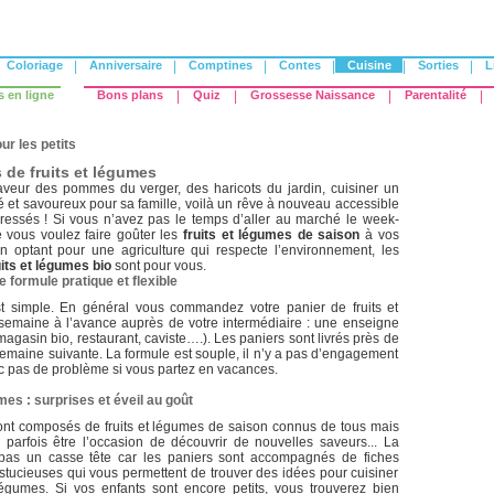
Coloriage
|
Anniversaire
|
Comptines
|
Contes
|
Cuisine
|
Sorties
|
L
s en ligne
Bons plans
|
Quiz
|
Grossesse Naissance
|
Parentalité
|
ur les petits
 de fruits et légumes
aveur des pommes du verger, des haricots du jardin, cuisiner un
 et savoureux pour sa famille, voilà un rêve à nouveau accessible
pressés ! Si vous n’avez pas le temps d’aller au marché le week-
 vous voulez faire goûter les
fruits et légumes de saison
à vos
en optant pour une agriculture qui respecte l’environnement, les
its et légumes bio
sont pour vous.
e formule pratique et flexible
t simple. En général vous commandez votre panier de fruits et
emaine à l’avance auprès de votre intermédiaire : une enseigne
magasin bio, restaurant, caviste….). Les paniers sont livrés près de
emaine suivante. La formule est souple, il n’y a pas d’engagement
c pas de problème si vous partez en vacances.
mes : surprises et éveil au goût
ont composés de fruits et légumes de saison connus de tous mais
 parfois être l’occasion de découvrir de nouvelles saveurs... La
 pas un casse tête car les paniers sont accompagnés de fiches
astucieuses qui vous permettent de trouver des idées pour cuisiner
 légumes. Si vos enfants sont encore petits, vous trouverez bien