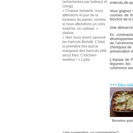
(acheminées par bateau) et
entendu de qu
coings.
« Chaque semaine, nous
Vous gagnez d
attendons le jour de la
courses de fr
fonction de la 
livraison du panier, comme
si nous attendions un colis
Une démarche 
surprise, un cadeau. »
Valérie
En commandan
« Hier nous avons savouré
développement
les haricots Borlotti. C'était
de l’environne
la première fois que je
chimiques de s
mangeais des haricots (dits
préservation de
secs) frais. C'est bien
meilleur ! » Lydie
L’équipe de P
légumes bio 
cohérence avec
+++ Des id
Recettes grat
Une suggestion, un commentaire?