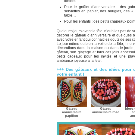
fanions…
Pour le goûter d’anniversaire : des gob
serviettes en papier, des bougies, des 
table…
Pour les enfants : des petits chapeaux pointu
Quelques jours avant la fête, n’oubliez pas de 
décorer le gâteau d’anniversaire et quelques bo
avec votre enfant qui connait les goûts de ses
Le jour même ou bien la veille de la fête, il ne v
décorations dans la maison ou dans le jardin,
gâteau, son glaçage et tous ces jolis accesso
petits cadeaux pour les invités et une pla
ambiance joyeuse à la fête.
+++ Des gâteaux et des idées pour or
votre enfant !
Gâteau
Gâteau
Idées 
anniversaire
anniversaire rose
a
papillon
ann