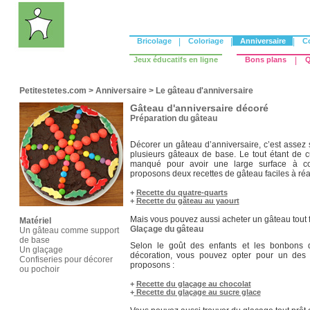
Bricolage
|
Coloriage
|
Anniversaire
|
C
Jeux éducatifs en ligne
Bons plans
|
Q
Petitestetes.com
>
Anniversaire
>
Le gâteau d'anniversaire
Gâteau d'anniversaire décoré
Préparation du gâteau
Décorer un gâteau d’anniversaire, c’est assez 
plusieurs gâteaux de base. Le tout étant de 
manqué pour avoir une large surface à c
proposons deux recettes de gâteau faciles à réal
+
Recette du quatre-quarts
+
Recette du gâteau au yaourt
Mais vous pouvez aussi acheter un gâteau tout 
Matériel
Glaçage du gâteau
Un gâteau comme support
de base
Selon le goût des enfants et les bonbons 
Un glaçage
décoration, vous pouvez opter pour un de
Confiseries pour décorer
proposons :
ou pochoir
+
Recette du glaçage au chocolat
+
Recette du glaçage au sucre glace