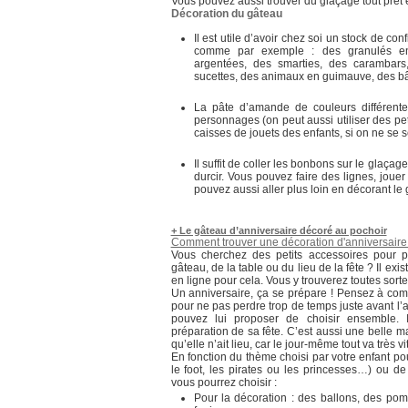
Vous pouvez aussi trouver du glaçage tout prêt
Décoration du gâteau
Il est utile d’avoir chez soi un stock de con
comme par exemple : des granulés en 
argentées, des smarties, des carambars
sucettes, des animaux en guimauve, des b
La pâte d’amande de couleurs différente
personnages (on peut aussi utiliser des pet
caisses de jouets des enfants, si on ne se 
Il suffit de coller les bonbons sur le glaçage 
durcir. Vous pouvez faire des lignes, jou
pouvez aussi aller plus loin en décorant le
+ Le gâteau d’anniversaire décoré au pochoir
Comment trouver une décoration d'anniversaire
Vous cherchez des petits accessoires pour p
gâteau, de la table ou du lieu de la fête ? Il ex
en ligne pour cela. Vous y trouverez toutes sorte
Un anniversaire, ça se prépare ! Pensez à co
pour ne pas perdre trop de temps juste avant l’
pouvez lui proposer de choisir ensemble. I
préparation de sa fête. C’est aussi une belle ma
qu’elle n’ait lieu, car le jour-même tout va très vi
En fonction du thème choisi par votre enfant p
le foot, les pirates ou les princesses…) ou de 
vous pourrez choisir :
Pour la décoration : des ballons, des po