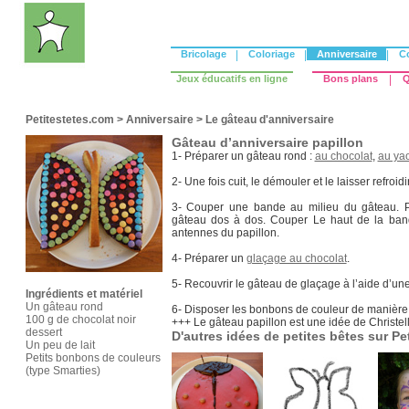
Bricolage
|
Coloriage
|
Anniversaire
|
C
Jeux éducatifs en ligne
Bons plans
|
Q
Petitestetes.com
>
Anniversaire
>
Le gâteau d'anniversaire
Gâteau d’anniversaire papillon
1- Préparer un gâteau rond :
au chocolat
,
au yao
2- Une fois cuit, le démouler et le laisser refroidir
3- Couper une bande au milieu du gâteau. P
gâteau dos à dos. Couper Le haut de la band
antennes du papillon.
4- Préparer un
glaçage au chocolat
.
5- Recouvrir le gâteau de glaçage à l’aide d’une
Ingrédients et matériel
Un gâteau rond
6- Disposer les bonbons de couleur de manière
100 g de chocolat noir
+++ Le gâteau papillon est une idée de Christel
dessert
D'autres idées de petites bêtes sur Pe
Un peu de lait
Petits bonbons de couleurs
(type Smarties)