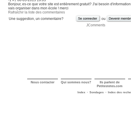
-1
#1
08-03-2013 19:03
Bonjour, es-ce que votre site est entièrement gratuit? J'ai besoin d'information
vais organiser dans mon école ! merci
Rafraîchir la liste des commentaires
Une suggestion, un commentaire?
ou
JComments
Nous contacter
Qui sommes nous?
Ils parlent de
Petitestetes.com
-
-
Index
Sondages
Index des rech