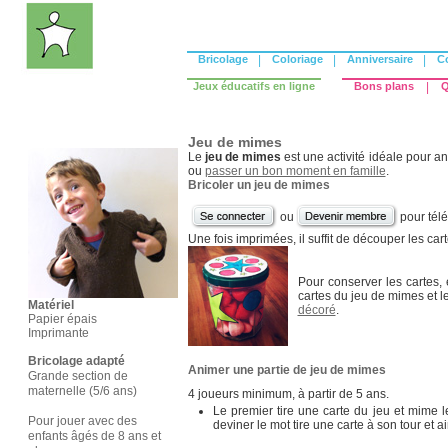
Bricolage
|
Coloriage
|
Anniversaire
|
C
Jeux éducatifs en ligne
Bons plans
|
Q
Jeu de mimes
Le
jeu de mimes
est une activité idéale pour a
ou
passer un bon moment en famille
.
Bricoler un jeu de mimes
ou
pour tél
Une fois imprimées, il suffit de découper les ca
Pour conserver les cartes,
cartes du jeu de mimes et 
Matériel
décoré
.
Papier épais
Imprimante
Bricolage adapté
Animer une partie de jeu de mimes
Grande section de
maternelle (5/6 ans)
4 joueurs minimum, à partir de 5 ans.
Le premier tire une carte du jeu et mime le
Pour jouer avec des
deviner le mot tire une carte à son tour et ain
enfants âgés de 8 ans et