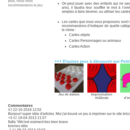
plus, nous vous
On peut jouer avec des enfants qui ne save
recommandons le jeu:
ans), il faudra leur souffler le mot à l’ore
simples à faire deviner, ou utiliser les cart
Les cartes que nous vous proposons sont ré
recommandons d’indiquer de quelle catégo
le mime :
Cartes objets
Cartes Personnages ou animaux
Cartes Action
+++ D'autres jeux à découvrir sur Petit
Jeu de dames
Improvisation
théâtrale
d'i
Commentaires
#3
22-10-2018 12:02
Bonjour! super idée d'articles. Moi j'ai trouvé un jeu à imprimer sur le site b
+3
#2
19-04-2013 21:07
flafla *##c'est vraiment tres bien bravo
bonnes idée