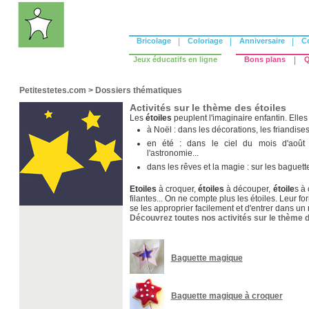
Bricolage
|
Coloriage
|
Anniversaire
|
C
Jeux éducatifs en ligne
Bons plans
|
Q
Petitestetes.com
>
Dossiers thématiques
Activités sur le thème des étoiles
Les
étoiles
peuplent l'imaginaire enfantin. Elles 
à Noël : dans les décorations, les friandises
en été : dans le ciel du mois d'août à
l'astronomie...
dans les rêves et la magie : sur les baguett
Etoiles
à croquer,
étoiles
à découper,
étoile
s à 
filantes... On ne compte plus les étoiles. Leur 
se les approprier facilement et d'entrer dans u
Découvrez toutes nos activités sur le thème d
Baguette magique
Baguette magique à croquer