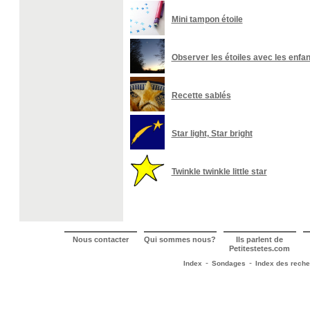
Mini tampon étoile
Observer les étoiles avec les enfa
Recette sablés
Star light, Star bright
Twinkle twinkle little star
Nous contacter
Qui sommes nous?
Ils parlent de
Petitestetes.com
-
-
Index
Sondages
Index des rech