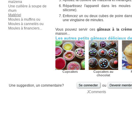
Ajoutez la cuillère de maïzena et mélangez 
maïzena
Répartissez l'appareil dans les moules
Une cuillère à soupe de
silicone).
rhum
Matériel
Enfoncez un ou deux cubes de poire dans
Moules à muffins ou
une vingtaine de minutes.
Moules à cannelés ou
Moules à financiers...
Vous pouvez servir ces
gâteaux à la crèm
maison...
Les autres petits gâteaux délicieux d
Cupcakes
Cupcakes au
chocolat
Une suggestion, un commentaire?
ou
JComments