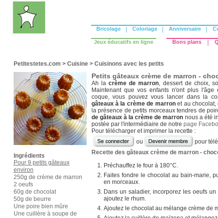
Bricolage
|
Coloriage
|
Anniversaire
|
C
Jeux éducatifs en ligne
Bons plans
|
Q
Petitestetes.com
>
Cuisine
>
Cuisinons avec les petits
Petits gâteaux crème de marron - choc
Ah la
crème de marron
, dessert de choix, 
Maintenant que vos enfants n'ont plus l'âge d
coque, vous pouvez vous lancer dans la conf
gâteaux à la crème de marron
et au chocolat, 
la présence de petits morceaux tendres de poir
de gâteaux à la crème de marron
nous a été in
postée par l'intermédiaire de notre
page Faceb
Pour télécharger et imprimer la recette :
ou
pour tél
Recette des gâteaux crème de marron - chocol
Ingrédients
Pour 9 petits gâteaux
Préchauffez le four à 180°C.
environ
Faites fondre le chocolat au bain-marie, pu
250g de crème de marron
en morceaux.
2 oeufs
60g de chocolat
Dans un saladier, incorporez les oeufs un
ajoutez le rhum.
50g de beurre
Une poire bien mûre
Ajoutez le chocolat au mélange crème de 
Une cuillère à soupe de