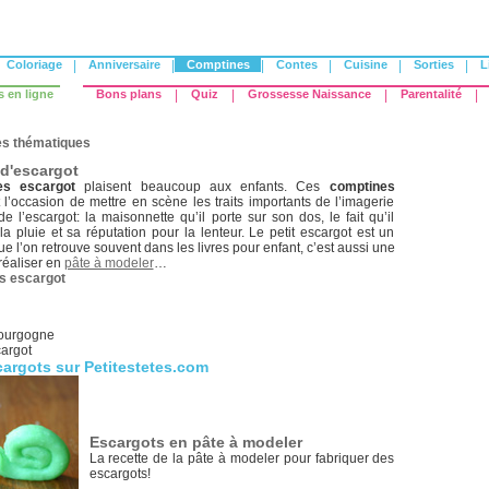
Coloriage
|
Anniversaire
|
Comptines
|
Contes
|
Cuisine
|
Sorties
|
L
s en ligne
Bons plans
|
Quiz
|
Grossesse Naissance
|
Parentalité
|
s thématiques
d'escargot
es escargot
plaisent beaucoup aux enfants. Ces
comptines
 l’occasion de mettre en scène les traits importants de l’imagerie
 de l’escargot: la maisonnette qu’il porte sur son dos, le fait qu’il
la pluie et sa réputation pour la lenteur. Le petit escargot est un
 l’on retrouve souvent dans les livres pour enfant, c’est aussi une
 réaliser en
pâte à modeler
…
s escargot
bourgogne
cargot
argots sur Petitestetes.com
Escargots en pâte à modeler
La recette de la pâte à modeler pour fabriquer des
escargots!