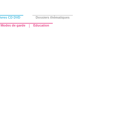
ivres CD DVD
Dossiers thématiques
Modes de garde
|
Education