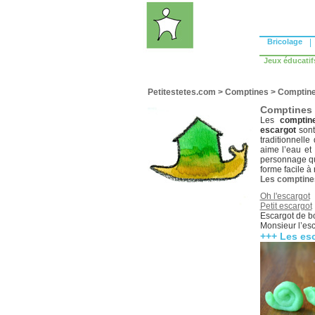
Bricolage
|
Jeux éducatif
Petitestetes.com
>
Comptines
>
Comptine
Comptines 
Les
comptin
escargot
sont
traditionnelle
aime l’eau et 
personnage que
forme facile à
Les comptine
Oh l'escargot
Petit escargot
Escargot de 
Monsieur l’es
+++ Les esc