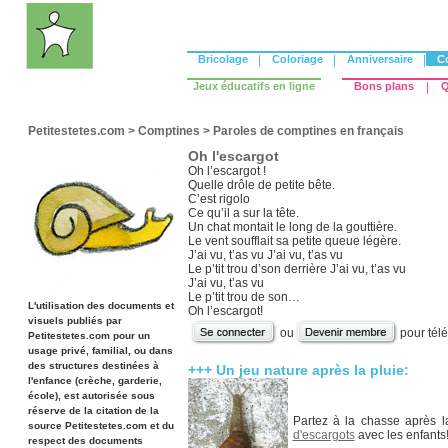
Bricolage
|
Coloriage
|
Anniversaire
|
C
Jeux éducatifs en ligne
Bons plans
|
Q
Petitestetes.com
>
Comptines
>
Paroles de comptines en français
Oh l'escargot
Oh l’escargot !
Quelle drôle de petite bête.
C’est rigolo
Ce qu’il a sur la tête.
Un chat montait le long de la gouttière.
Le vent soufflait sa petite queue légère.
J’ai vu, t’as vu J’ai vu, t’as vu
Le p’tit trou d’son derrière J’ai vu, t’as vu
J’ai vu, t’as vu
Le p’tit trou de son…
L'utilisation des documents et
Oh l’escargot!
visuels publiés par
ou
pour tél
Petitestetes.com pour un
usage privé, familial, ou dans
des structures destinées à
+++ Un jeu nature après la pluie:
l'enfance (crèche, garderie,
école), est autorisée sous
réserve de la citation de la
Partez à la chasse après l
source Petitestetes.com et du
d'escargots
avec les enfants
respect des documents