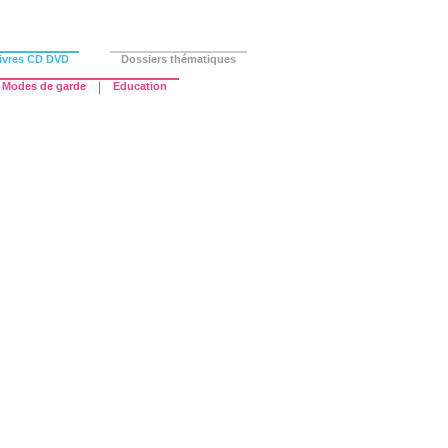
ivres CD DVD
Dossiers thématiques
Modes de garde
|
Education