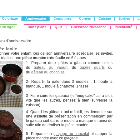
Coloriage
|
Anniversaire
|
Comptines
|
Contes
|
Cuisine
|
Sorties
|
L
s en ligne
Bons plans
|
Quiz
|
Grossesse Naissance
|
Parentalité
|
au d'anniversaire
e facile
nner votre enfant lors de son anniversaire et régaler les invités,
 réaliser une
pièce montée très facile
en 6 étapes.
1- Préparer deux pâtes à gâteau comme celles
du
gâteau au yaourt
, du
quatre quarts
ou
du
gâteau au chocolat
.
2- Répartir la pâte dans 3 moules : 1 moule à
manqué, 1 moule à charlotte, 1 tasse.
3- Faire cuire les gâteaux (le "mug cake" cuira plus
vite que les autres, pensez à bien surveiller la
cuisson).
4- Quand les gâteaux ont refroidi, les démouler sur
une assiette de présentation en commençant par
le gâteau cuit dans le moule à manqué et ainsi de
suite afin de réaliser la pièce montée.
5- Préparer un
glaçage au chocolat
et napper la
pièce montée avec ce glaçage.