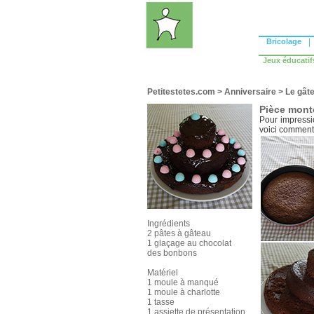
Bricolage
|
Jeux éducatif
Petitestetes.com
>
Anniversaire
>
Le gâte
Pièce monté
Pour impressio
voici comment
Ingrédients
2 pâtes à gâteau
1 glaçage au chocolat
des bonbons
Matériel
1 moule à manqué
1 moule à charlotte
1 tasse
1 assiette de présentation