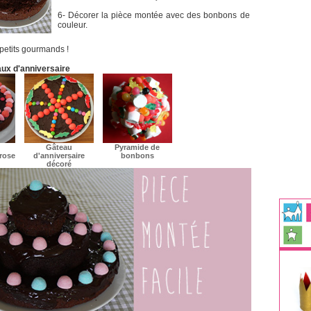
6- Décorer la pièce montée avec des bonbons de
couleur.
 petits gourmands !
aux d'anniversaire
Gâteau
Pyramide de
 rose
d'anniversaire
bonbons
décoré