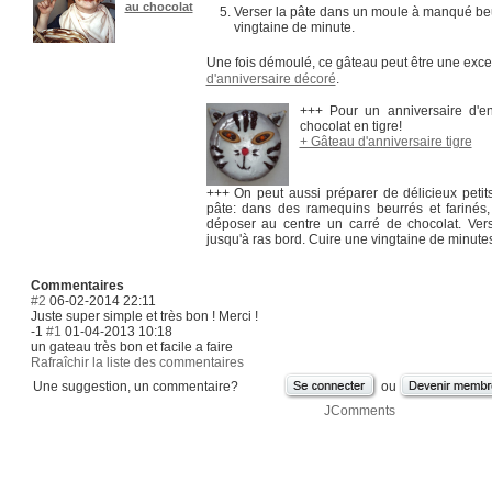
au chocolat
Verser la pâte dans un moule à manqué beur
vingtaine de minute.
Une fois démoulé, ce gâteau peut être une exce
d'anniversaire décoré
.
+++ Pour un anniversaire d'en
chocolat en tigre!
+ Gâteau d'anniversaire tigre
+++ On peut aussi préparer de délicieux petits
pâte: dans des ramequins beurrés et farinés,
déposer au centre un carré de chocolat. Ve
jusqu'à ras bord. Cuire une vingtaine de minutes
Commentaires
#2
06-02-2014 22:11
Juste super simple et très bon ! Merci !
-1
#1
01-04-2013 10:18
un gateau très bon et facile a faire
Rafraîchir la liste des commentaires
Une suggestion, un commentaire?
ou
JComments