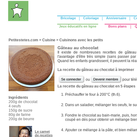
Bricolage
|
Coloriage
|
Anniversaire
|
C
Jeux éducatifs en ligne
Bons plans
|
Q
Petitestetes.com
>
Cuisine
>
Cuisinons avec les petits
Gâteau au chocolat
Il existe de nombreuses recettes de gâteau 
l'avantage d'être très simple (sans passer par
Quand les enfants grandissent, il peuvent la réal
La recette du gâteau au chocolat à imprimer
ou
pour tél
La recette du gâteau au chocolat en 5 étapes
Préchauffer le four à 200°C (th.6).
Ingrédients
200g de chocolat
Dans un saladier, mélanger les oeufs, le suc
4 oeufs
150g de sucre
80g de farine
Fondre le chocolat au bain-marie, puis, hors
200g de beurre
coupé en dés pour obtenir un mélange bien
Ajouter ce mélange à la pâte, et bien mélan
Le
carnet
de recettes