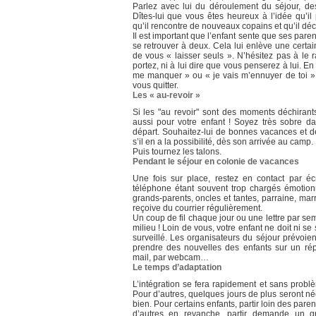
Parlez avec lui du déroulement du séjour, des 
Dîtes-lui que vous êtes heureux à l’idée qu’
qu’il rencontre de nouveaux copains et qu’il dé
Il est important que l’enfant sente que ses par
se retrouver à deux. Cela lui enlève une certai
de vous « laisser seuls ». N’hésitez pas à le 
portez, ni à lui dire que vous penserez à lui. E
me manquer » ou « je vais m’ennuyer de toi », 
vous quitter.
Les « au-revoir »
Si les "au revoir" sont des moments déchirants 
aussi pour votre enfant ! Soyez très sobre 
départ. Souhaitez-lui de bonnes vacances et 
s’il en a la possibilité, dès son arrivée au camp.
Puis tournez les talons.
Pendant le séjour en colonie de vacances
Une fois sur place, restez en contact par éc
téléphone étant souvent trop chargés émotionne
grands-parents, oncles et tantes, parraine, mar
reçoive du courrier régulièrement.
Un coup de fil chaque jour ou une lettre par se
milieu ! Loin de vous, votre enfant ne doit ni se se
surveillé. Les organisateurs du séjour prévoi
prendre des nouvelles des enfants sur un ré
mail, par webcam…
Le temps d’adaptation
L’intégration se fera rapidement et sans probl
Pour d’autres, quelques jours de plus seront né
bien. Pour certains enfants, partir loin des pa
d’autres en revanche, partir demande un gro