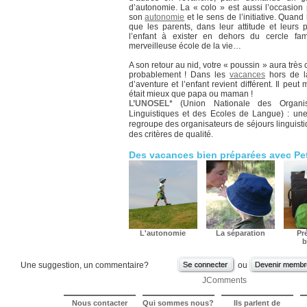
d’autonomie. La « colo » est aussi l’occasion
son
autonomie
et le sens de l’initiative. Quan
que les parents, dans leur attitude et leurs p
l’enfant à exister en dehors du cercle fami
merveilleuse école de la vie…
A son retour au nid, votre « poussin » aura très
probablement ! Dans les
vacances
hors de la
d’aventure et l’enfant revient différent. Il pe
était mieux que papa ou maman !
L’UNOSEL
* (Union Nationale des Organis
Linguistiques et des Ecoles de Langue) : un
regroupe des organisateurs de séjours linguisti
des critères de qualité.
Des vacances bien préparées avec Pe
L'autonomie
La séparation
Pré
b
Une suggestion, un commentaire?
ou
JComments
Nous contacter
Qui sommes nous?
Ils parlent de