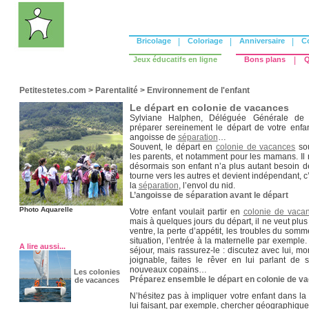
Bricolage
|
Coloriage
|
Anniversaire
|
C
Jeux éducatifs en ligne
Bons plans
|
Q
Petitestetes.com
>
Parentalité
>
Environnement de l'enfant
Le départ en colonie de vacances
Sylviane Halphen, Déléguée Générale de
préparer sereinement le départ de votre enf
angoisse de
séparation
…
Souvent, le départ en
colonie de vacances
sou
les parents, et notamment pour les mamans. Il 
désormais son enfant n’a plus autant besoin de
tourne vers les autres et devient indépendant, c’
la
séparation
, l’envol du nid.
L’angoisse de
séparation
avant le départ
Photo Aquarelle
Votre enfant voulait partir en
colonie de vaca
mais à quelques jours du départ, il ne veut plus
ventre, la perte d’appétit, les troubles du so
situation, l’entrée à la maternelle par exempl
A lire aussi...
séjour, mais rassurez-le : discutez avec lui, m
joignable, faites le rêver en lui parlant de
nouveaux copains…
Les colonies
Préparez ensemble le départ en
colonie de v
de vacances
N’hésitez pas à impliquer votre enfant dans l
lui faisant, par exemple, chercher géographique