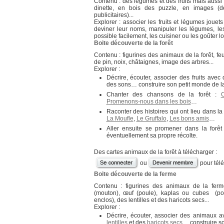
Contenu : des légumes et des fruits mais aussi
Pendant
dinette, en bois des puzzle, en images (
que
publicitaires)...
l’on
Explorer : associer les fruits et légumes jouets
raconte
deviner leur noms, manipuler les légumes, le
possible facilement, les cuisiner ou les goûter 
l’histoire
,
Boite découverte de la forêt
on
sort
Contenu : figurines des animaux de la forêt, f
de
de pin, noix, châtaignes, image des arbres...
la
Explorer :
boîte
Décrire, écouter, associer des fruits av
au
des sons… construire son petit monde de l
fur
Chanter des chansons de la forêt :
et
Promenons-nous dans les bois
…
à
mesure
Raconter des histoires qui ont lieu dans la 
La Moufle
,
Le Gruffalo
,
Les bons amis
…
les
différents
Aller ensuite se promener dans la forêt 
objets
éventuellement sa propre récolte.
ou
accessoires
Des cartes animaux de la forêt à télécharger :
qui
ou
pour tél
apparaissent
au
Boite découverte de la ferme
fil
Contenu : figurines des animaux de la ferm
de
(mouton), œuf (poule), kaplas ou cubes (po
la
enclos), des lentilles et des haricots secs...
narration.
Explorer :
Montrer
Décrire, écouter, associer des animaux a
les
lentilles
et des
haricots secs
… construire s