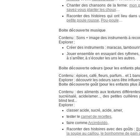
objets
au
Chanter des chansons de la ferme:
mon pe
fil
savez-vous planter les choux
…
de
Raconter des histoires qui ont lieu dans
l’histoire
petite poule rousse
,
Pou-poule
…
permet
à
Boite découverte musique
ceux
qui
Contenu : Sons + image des instruments à reconn
ont
Explorer :
un
Créer des instruments : maracas, tambourin,
mode
Jouer ensemble en essayant des rythmes,
de
à s’arrêter, à s’écouter les uns les autres.
mémorisation
plus
Boite découverte odeurs (pour les enfants pl
visuel
qu’auditif
Contenu : épices, café, fleurs, parfum... et 1 b
de
Explorer : découvrir les odeurs sans être influenc
mieux
Boite découverte goût (pour les enfants plus 
ancrer
Contenu : des aliments aux textures différentes 
l’histoire.
sucré/salé, acide/amer..., des petites cuillèr
Les
blind test...
kinesthésiques
Explorer :
pourront
classer acide, sucré, acide, amer,
éventuellement
tester le
carnet de recettes
,
aussi
manipuler
faire comme
Arcimboldo
,
les
Raconter des histoires avec des goûts :
Bo
objets.
la soupe au caillou
,
le bonhomme de pain d
La