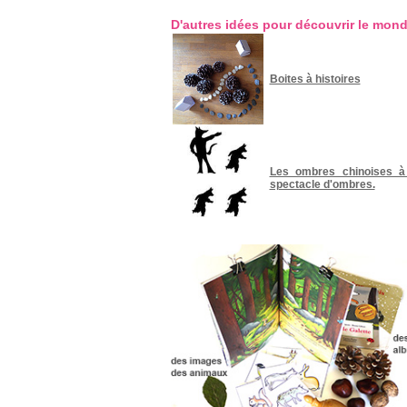
façon
de
D'autres idées pour découvrir le mond
faire
apparaître
les
objets
Boites à histoires
peut
également
susciter
des
émotions
comme
la
Les ombres chinoises à
surprise,
spectacle d'ombres.
la
peur…
-
Après
avoir
raconté
l’histoire,
les
différents
objets
serviront
de
support
pour
raconter
à