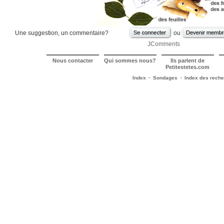
nouveau
l’histoire,
de
la
reformuler,
Une suggestion, un commentaire?
ou
de
JComments
la
mettre
Nous contacter
Qui sommes nous?
Ils parlent de
dans
Petitestetes.com
l’ordre…
La
-
-
Index
Sondages
Index des rech
manipulation
des
objets
est
aussi
l’occasion
pour
les
enfants
d’en
décrire
les
caractéristiques,
d’évoquer
les
émotions
associées
aux
objets