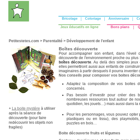
boîtes
peuvent
permettent
d’explorer
Bricolage
|
Coloriage
|
Anniversaire
|
C
le
conte
Jeux éducatifs en ligne
Bons plans
|
Q
à
différents
moments :
Petitestetes.com
>
Parentalité
>
Développement de l'enfant
-
Boîtes découverte
Avant
Pour accompagner son enfant, dans l'éveil d
d’avoir
découverte de l'environnement proche ou plus l
raconté
boîtes découverte
. Au delà des simples jeux 
l’histoire
,
elles permettront aussi aux enfants de construi
les
imaginaires à partir desquels il pourra inventer
objets
Nos conseils pour composer vos boites déco
sont
autant
Adaptez la composition de vos boites d
de
concernés.
pistes
Pas besoin d’investir pour créer des bo
pour
nombreuses ressources tout autour de nou
faire
quotidien, les jouets…) mais aussi dans la
deviner
+
La boite mystère
à utiliser
de
après la séance de
Pour les personnages, vous pouvez opter p
quelle
découverte (pour faire
plastiques ou en tissu), des playmobil
histoire
redécouvrir les objets non
puzzles en bois…
il
fragiles)
peut
Boite découverte fruits et légumes
s’agir…
-