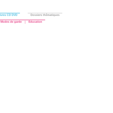
ivres CD DVD
Dossiers thématiques
Modes de garde
|
Education