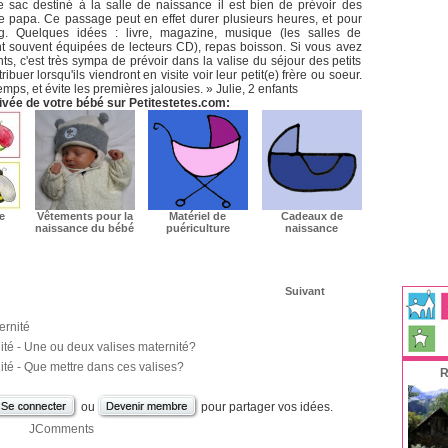
 sac destiné à la salle de naissance il est bien de prévoir des
le papa. Ce passage peut en effet durer plusieurs heures, et pour
ng. Quelques idées : livre, magazine, musique (les salles de
t souvent équipées de lecteurs CD), repas boisson. Si vous avez
ts, c'est très sympa de prévoir dans la valise du séjour des petits
ibuer lorsqu'ils viendront en visite voir leur petit(e) frère ou soeur.
mps, et évite les premières jalousies. » Julie, 2 enfants
rivée de votre bébé sur Petitestetes.com:
e
Vêtements pour la
Matériel de
Cadeaux de
naissance du bébé
puériculture
naissance
Suivant
ernité
ité - Une ou deux valises maternité?
ité - Que mettre dans ces valises?
R
ou
pour partager vos idées.
JComments