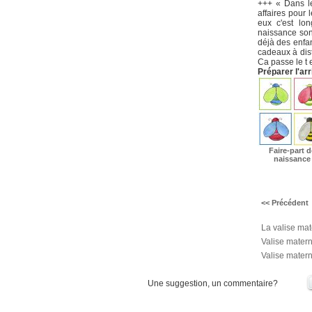
+++ « Dans le
affaires pour 
eux c'est lo
naissance son
déjà des enfan
cadeaux à distr
Ca passe le t e
Préparer l'ar
Faire-part d
naissance
<< Précédent
La valise mat
Valise matern
Valise matern
Une suggestion, un commentaire?