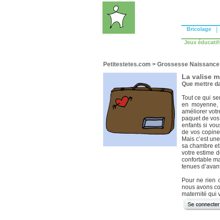
Bricolage
|
Jeux éducatif
Petitestetes.com
>
Grossesse Naissance
La valise m
Que mettre da
Tout ce qui se
en moyenne, v
améliorer votr
paquet de vos 
enfants si vou
de vos copines
Mais c’est une
sa chambre et 
votre estime 
confortable mai
tenues d’avant
Pour ne rien o
nous avons con
maternité qui v