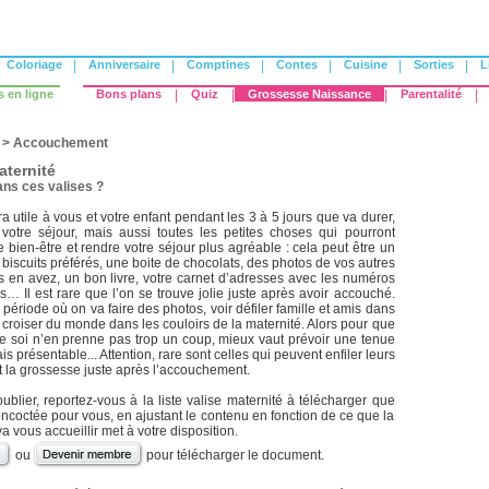
Coloriage
|
Anniversaire
|
Comptines
|
Contes
|
Cuisine
|
Sorties
|
L
s en ligne
Bons plans
|
Quiz
|
Grossesse Naissance
|
Parentalité
|
>
Accouchement
aternité
ns ces valises ?
ra utile à vous et votre enfant pendant les 3 à 5 jours que va durer,
otre séjour, mais aussi toutes les petites choses qui pourront
e bien-être et rendre votre séjour plus agréable : cela peut être un
biscuits préférés, une boite de chocolats, des photos de vos autres
s en avez, un bon livre, votre carnet d’adresses avec les numéros
… Il est rare que l’on se trouve jolie juste après avoir accouché.
 période où on va faire des photos, voir défiler famille et amis dans
croiser du monde dans les couloirs de la maternité. Alors pour que
de soi n’en prenne pas trop un coup, mieux vaut prévoir une tenue
s présentable... Attention, rare sont celles qui peuvent enfiler leurs
 la grossesse juste après l’accouchement.
ublier, reportez-vous à la liste valise maternité à télécharger que
coctée pour vous, en ajustant le contenu en fonction de ce que la
a vous accueillir met à votre disposition.
ou
pour télécharger le document.