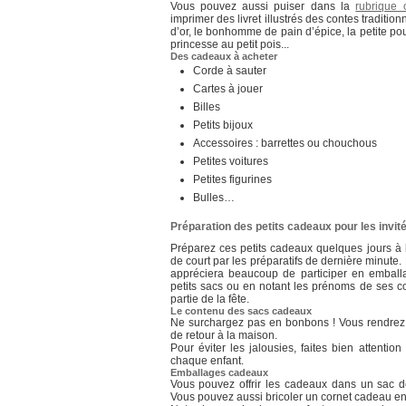
Vous pouvez aussi puiser dans la
rubrique 
imprimer des livret illustrés des contes tradition
d’or, le bonhomme de pain d’épice, la petite pou
princesse au petit pois...
Des cadeaux à acheter
Corde à sauter
Cartes à jouer
Billes
Petits bijoux
Accessoires : barrettes ou chouchous
Petites voitures
Petites figurines
Bulles…
Préparation des petits cadeaux pour les invit
Préparez ces petits cadeaux quelques jours à l
de court par les préparatifs de dernière minute. 
appréciera beaucoup de participer en emballa
petits sacs ou en notant les prénoms de ses co
partie de la fête.
Le contenu des sacs cadeaux
Ne surchargez pas en bonbons ! Vous rendrez 
de retour à la maison.
Pour éviter les jalousies, faites bien attenti
chaque enfant.
Emballages cadeaux
Vous pouvez offrir les cadeaux dans un sac d
Vous pouvez aussi bricoler un cornet cadeau en 