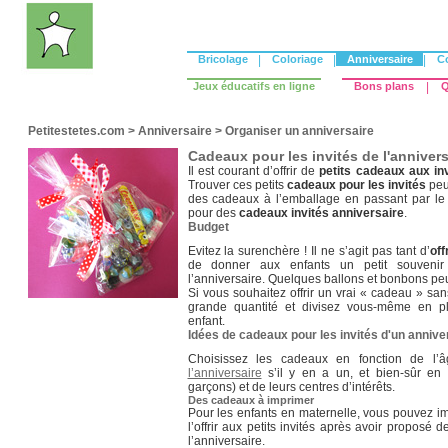
Bricolage
|
Coloriage
|
Anniversaire
|
C
Jeux éducatifs en ligne
Bons plans
|
Q
Petitestetes.com
>
Anniversaire
>
Organiser un anniversaire
Cadeaux pour les invités de l'annivers
Il est courant d’offrir de
petits cadeaux aux inv
Trouver ces petits
cadeaux pour les invités
peut
des cadeaux à l’emballage en passant par le
pour des
cadeaux invités anniversaire
.
Budget
Evitez la surenchère ! Il ne s’agit pas tant d’
off
de donner aux enfants un petit souvenir
l’anniversaire. Quelques ballons et bonbons peu
Si vous souhaitez offrir un vrai « cadeau » sa
grande quantité et divisez vous-même en pl
enfant.
Idées de cadeaux pour les invités d'un annive
Choisissez les cadeaux en fonction de l’
l’anniversaire
s’il y en a un, et bien-sûr en fo
garçons) et de leurs centres d’intérêts.
Des cadeaux à imprimer
Pour les enfants en maternelle, vous pouvez i
l’offrir aux petits invités après avoir proposé
l’anniversaire.