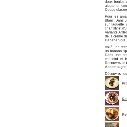
deux boules d
ajouter un
cou
Coupe glacée
Pour les ama
Blanc. Dans u
sur laquelle
chantilly et d'
Variante Ardé
de la crème de 
Banana Split
Voilà une rec
un banana spl
Dans une coup
chocolat et 
Recouvrez le t
Accompagner 
Découvrez tou
Pro
Rec
Rec