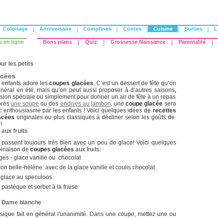
Coloriage
|
Anniversaire
|
Comptines
|
Contes
|
Cuisine
|
Sorties
|
L
s en ligne
Bons plans
|
Quiz
|
Grossesse Naissance
|
Parentalité
|
ur les petits
acées
s enfants adore les
coupes glacées
. C’est un dessert de fête qu’on
néral en été, mais qu’on peut aussi proposer à d’autres saisons,
sion spéciale ou simplement pour donner un air de fête à un repas
près
une soupe
ou des
endives au jambon
, une
coupe glacée
sera
c enthousiasme par les enfants ! Voici quelques idées de
recettes
acées
originales ou plus classiques à décliner selon les goûts de
!
aux fruits
is passent toujours très bien avec un peu de glace! Voici quelques
binaison de
coupes glacées
aux fruits:
ges - glace vanille ou chocolat
on belle-hélène: avec de la glace vanille et coulis chocolat
- glace au speculoos
pastèque et sorbet à la fraise
 Dame blanche
sique fait en général l'unanimité. Dans une coupe, mettez une ou