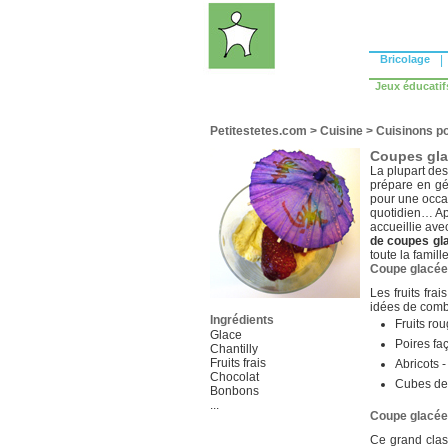
Bricolage
|
Jeux éducatif
Petitestetes.com
>
Cuisine
>
Cuisinons po
Coupes gl
La plupart de
prépare en gé
pour une occa
quotidien… A
accueillie ave
de coupes gl
toute la famille
Coupe glacée 
Les fruits fra
idées de com
Ingrédients
Fruits rou
Glace
Poires faç
Chantilly
Fruits frais
Abricots 
Chocolat
Cubes de 
Bonbons
...
Coupe glacée
Ce grand clas