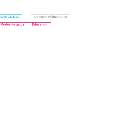
ivres CD DVD
Dossiers thématiques
Modes de garde
|
Education