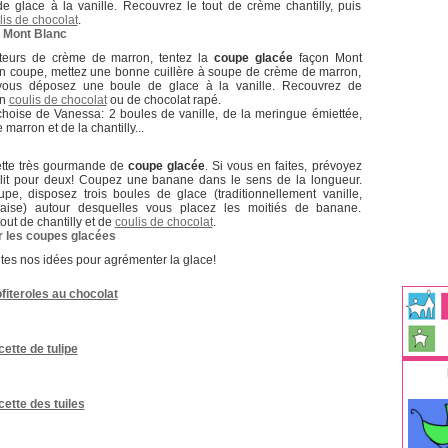
e glace à la vanille. Recouvrez le tout de crème chantilly, puis
lis de chocolat
.
 Mont Blanc
teurs de crème de marron, tentez la
coupe glacée
façon Mont
n coupe, mettez une bonne cuillère à soupe de crème de marron,
 vous déposez une boule de glace à la vanille. Recouvrez de
un
coulis de chocolat
ou de chocolat rapé.
choise de Vanessa:
2 boules de vanille, de la meringue émiettée,
marron et de la chantilly...
ette très gourmande de
coupe glacée
. Si vous en faites, prévoyez
it pour deux! Coupez une banane dans le sens de la longueur.
e, disposez trois boules de glace (traditionnellement vanille,
fraise) autour desquelles vous placez les moitiés de banane.
out de chantilly et de
coulis de chocolat
.
les coupes glacées
tes nos idées pour agrémenter la glace!
fiteroles au chocolat
ette de tulipe
ette des tuiles