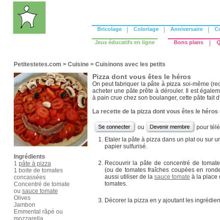
Bricolage
|
Coloriage
|
Anniversaire
|
C
Jeux éducatifs en ligne
Bons plans
|
Q
Petitestetes.com
>
Cuisine
>
Cuisinons avec les petits
Pizza dont vous êtes le héros
On peut fabriquer la
pâte à pizza
soi-même (rece
acheter une pâte prête à dérouler. Il est égale
à pain crue chez son boulanger, cette pâte fait d
La recette de la pizza dont vous êtes le héros
ou
pour tél
Etaler la pâte à pizza dans un plat ou sur 
papier sulfurisé.
Ingrédients
Recouvrir la pâte de concentré de tomat
1
pâte à pizza
(ou de tomates fraîches coupées en rondel
1 boite de tomates
aussi utiliser de la
sauce tomate
à la place
concassées
tomates.
Concentré de tomate
ou
sauce tomate
Olives
Décorer la pizza en y ajoutant les ingrédien
Jambon
Emmental râpé ou
mozzarella