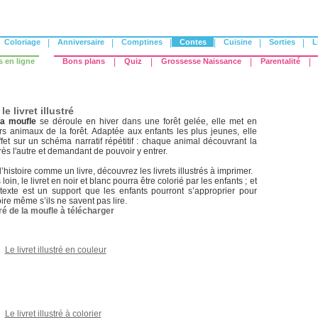
Coloriage
|
Anniversaire
|
Comptines
|
Contes
|
Cuisine
|
Sorties
|
L
s en ligne
Bons plans
|
Quiz
|
Grossesse Naissance
|
Parentalité
|
le livret illustré
 la moufle
se déroule en hiver dans une forêt gelée, elle met en
rs animaux de la forêt. Adaptée aux enfants les plus jeunes, elle
fet sur un schéma narratif répétitif : chaque animal découvrant la
rès l'autre et demandant de pouvoir y entrer.
’histoire comme un livre, découvrez les livrets illustrés à imprimer.
 loin, le livret en noir et blanc pourra être colorié par les enfants ; et
s texte est un support que les enfants pourront s’approprier pour
oire même s’ils ne savent pas lire.
stré de la moufle à télécharger
Le livret illustré en couleur
Le livret illustré à colorier