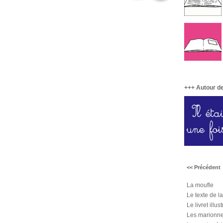
+++ Autour des
<< Précédent
La moufle
Le texte de l
Le livret illu
Les marionne