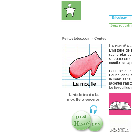
Bricolage
|
Jeux éducatif
Petitestetes.com
>
Contes
La moufle - 
L’histoire de
scène plusieu
s’appuie en ef
moufle l'un ap
Pour raconter l
Pour aller plus
le livret san
raconter l’hist
Le livret illu
L'histoire de la
moufle à écouter