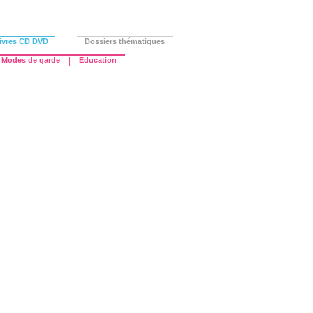
ivres CD DVD
Dossiers thématiques
Modes de garde
|
Education