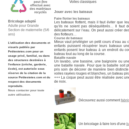
Voiles classiques
peut être
effectué avec
des matériaux
Jouer avec les bateaux
recyclés
Faire flotter les bateaux
Bricolage adapté
Les bateaux flottent, mais il faut éviter que l
Adulte pour Grande
qu’ils ne soient pas déséquilibrés… Il faut
Section de maternelle (5/6
délicatement sur l’eau. On peut aussi créer de
ans)
des flotteurs…
Course de bateaux
Mieux vaut privilégier un petit cours d’eau au 
L'utilisation des documents et
enfants puissent récupérer leurs bateaux un
visuels publiés par
enfants posent leur bateau à un endroit du cou
Petitestetes.com pour un
bateau tout au long de la course.
usage privé, familial, ou dans
Bataille navale
des structures destinées à
Un lavabo, une bassine, une baignoire ou une
l'enfance (crèche, garderie,
une bataille navale. Pour que la bataille soit 
école), est autorisée sous
pris soin de décorer de manière bien distincte
réserve de la citation de la
voiles rayées rouges et blanches, un bateau pir
+++
La coque peut aussi être réalisée avec un
source Petitestetes.com et du
de noix.
respect des documents
reproduits.
Nous contacter pour toute
autre utilisation.
Découvrez aussi comment
fabri
Un bricolage à faire lors d'une
b