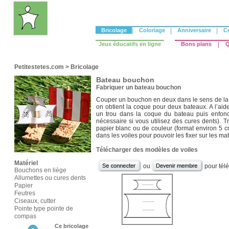
Bricolage
|
Coloriage
|
Anniversaire
|
C
Jeux éducatifs en ligne
Bons plans
|
Q
Petitestetes.com
>
Bricolage
Bateau bouchon
Fabriquer un bateau bouchon
Couper un bouchon en deux dans le sens de la
on obtient la coque pour deux bateaux. A l’aid
un trou dans la coque du bateau puis enfonc
nécessaire si vous utilisez des cures dents). T
papier blanc ou de couleur (format environ 5 c
dans les voiles pour pouvoir les fixer sur les mat
Télécharger des modèles de voiles
Matériel
ou
pour tél
Bouchons en liège
Allumettes ou cures dents
Papier
Feutres
Ciseaux, cutter
Pointe type pointe de
compas
Ce bricolage