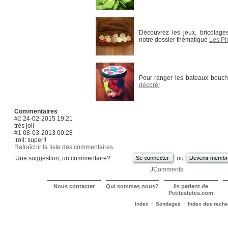
Découvrez les jeux, bricolage
notre dossier thématique
Les Pi
Pour ranger les bateaux bouc
décoré!
Commentaires
#2
24-02-2015 19:21
très joli
#1
08-03-2013 00:28
:roll: super!!
Rafraîchir la liste des commentaires
Une suggestion, un commentaire?
ou
JComments
Nous contacter
Qui sommes nous?
Ils parlent de
Petitestetes.com
-
-
Index
Sondages
Index des rech