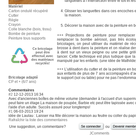
languettes à l’intersection entre le toit et l
Matériel
Carton ondulé récupéré
Glisser les languettes dans ces encoches et
la maison.
Cutter
Règle
Crayon
Décorer la maison avec de la peinture en 
Colle blanche (bois, tissu)
Bombe de peinture
+++ Projections de peinture pour remplacer
Peinture tous supports
remplacer la bombe aérosol, pas très écolo
bricolages, on peut utiliser du matériel de ré
brosse à dent dans la peinture et on réalise des
Ce bricolage
à dent sur un vieux peigne ou une petite gril
peut être
effectué avec
lancer. Cette technique est plus ludique que la
des matériaux
manipulé par les enfants. (une idée de Mathilde
recyclés!
+++ L’utilisation du cutter et de la peinture en
aux enfants de plus de 7 ans accompagnés d’ad
Bricolage adapté
le support (sol ou table) pour ne pas l’endomma
CP et + (6/7 ans)
Commentaires
#2
12-12-2013 16:34
Avec d'anciennes boîtes de même volume (demander à l'accueil d'un superma
peut faire un étage.La maison de poupée, Barbie etc peut être tapissée avec 
l'aide d'un adulte. Succès assuré pour longtemps!
#1
06-03-2013 19:24
idée de Laulau : Laisser ma fille décorer la maison au feutre ou coller du pap
Rafraîchir la liste des commentaires
Une suggestion, un commentaire?
ou
JComments