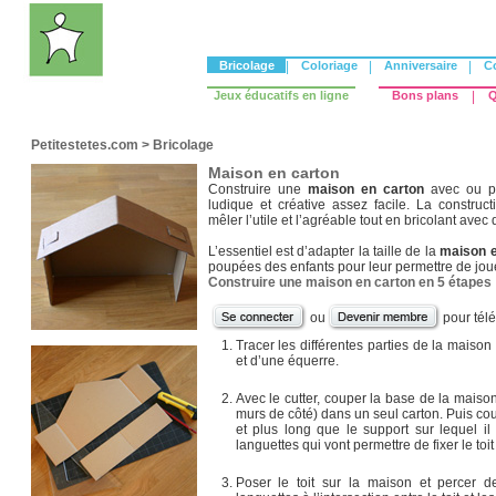
Bricolage
|
Coloriage
|
Anniversaire
|
C
Jeux éducatifs en ligne
Bons plans
|
Q
Petitestetes.com
>
Bricolage
Maison en carton
Construire une
maison en carton
avec ou po
ludique et créative assez facile. La construct
mêler l’utile et l’agréable tout en bricolant avec
L’essentiel est d’adapter la taille de la
maison e
poupées des enfants pour leur permettre de jou
Construire une maison en carton en 5 étapes
ou
pour tél
Tracer les différentes parties de la maison 
et d’une équerre.
Avec le cutter, couper la base de la maison 
murs de côté) dans un seul carton. Puis coupe
et plus long que le support sur lequel i
languettes qui vont permettre de fixer le toi
Poser le toit sur la maison et percer 