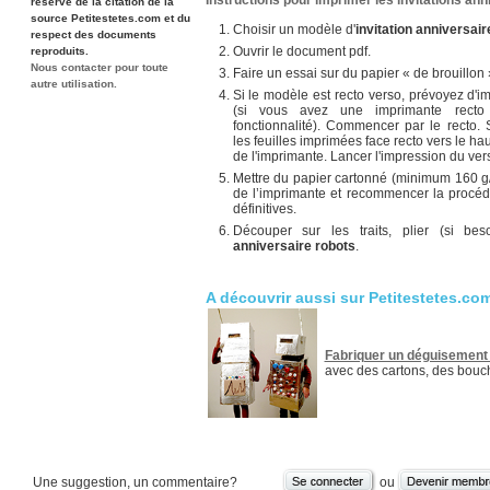
Instructions pour imprimer les invitations ann
réserve de la citation de la
source Petitestetes.com et du
Choisir un modèle d'
invitation anniversair
respect des documents
Ouvrir le document pdf.
reproduits.
Nous contacter pour toute
Faire un essai sur du papier « de brouillon »
autre utilisation.
Si le modèle est recto verso, prévoyez d'
(si vous avez une imprimante recto 
fonctionnalité). Commencer par le recto. 
les feuilles imprimées face recto vers le ha
de l'imprimante. Lancer l'impression du ver
Mettre du papier cartonné (minimum 160 g/
de l’imprimante et recommencer la procédu
définitives.
Découper sur les traits, plier (si be
anniversaire robots
.
A découvrir aussi sur Petitestetes.co
Fabriquer un déguisement 
avec des cartons, des bouc
Une suggestion, un commentaire?
ou