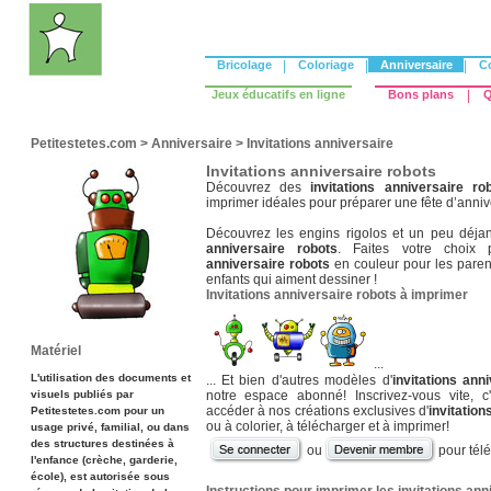
Bricolage
|
Coloriage
|
Anniversaire
|
C
Jeux éducatifs en ligne
Bons plans
|
Q
Petitestetes.com
>
Anniversaire
>
Invitations anniversaire
Invitations anniversaire robots
Découvrez des
invitations anniversaire ro
imprimer idéales pour préparer une fête d’annive
Découvrez les engins rigolos et un peu déjan
anniversaire robots
. Faites votre choix
anniversaire robots
en couleur pour les parent
enfants qui aiment dessiner !
Invitations anniversaire robots à imprimer
Matériel
...
L'utilisation des documents et
... Et bien d'autres modèles d'
invitations ann
visuels publiés par
notre espace abonné! Inscrivez-vous vite, c'
accéder à nos créations exclusives d'
invitation
Petitestetes.com pour un
ou à colorier, à télécharger et à imprimer!
usage privé, familial, ou dans
des structures destinées à
ou
pour tél
l'enfance (crèche, garderie,
école), est autorisée sous