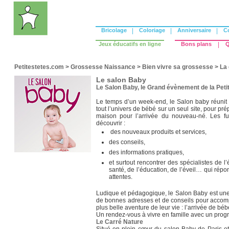
Bricolage
|
Coloriage
|
Anniversaire
|
C
Jeux éducatifs en ligne
Bons plans
|
Q
Petitestetes.com
>
Grossesse Naissance
>
Bien vivre sa grossesse
>
La 
Le salon Baby
Le Salon Baby, le Grand évènement de la Peti
Le temps d’un week-end, le Salon baby réunit p
tout l’univers de bébé sur un seul site, pour pré
maison pour l’arrivée du nouveau-né. Les fu
découvrir :
des nouveaux produits et services,
des conseils,
des informations pratiques,
et surtout rencontrer des spécialistes de l’
santé, de l’éducation, de l’éveil… qui répo
attentes.
Ludique et pédagogique, le Salon Baby est une
de bonnes adresses et de conseils pour accomp
plus belle aventure de leur vie : l’arrivée de béb
Un rendez-vous à vivre en famille avec un pro
Le Carré Nature