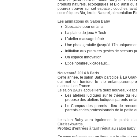
Situé en plein cœur du salon Baby de Paris e
produits naturels, écologiques et Bio ainsi q
pourrez trouver sur cet espace : couches lava
cosmétiques Bio, textile Naturel, alimentation 
Les animations du Salon Baby
Spectacle pour enfants
La plaine de jeux V-Tech
L’atelier massage bébé
Une photo gratuite (jusqu’à 17h uniquemen
Initiation aux premiers gestes de secours
Un espace Innovation
Et de nombreux cadeaux...
Nouveauté 2014 à Paris
Cette année, le salon Baby participe à La Gra
qui met en lumière le trio enfant-parent-pr
d’accueil en France.
Le salon BABY accueillera deux nouveaux espa
Les ateliers ludiques sur le thème du je
propose des ateliers ludiques parents-enfa
Le Campus des parents : lieu de rencontr
parents et des professionnels de la petite e
Le salon Baby aura également le plaisir d’ac
Girafes Awards.
Profitez d’entrées à tarif réduit au salon baby