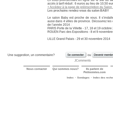
En vous préinscrivant en ligne sur le site du s
accès à tarif réduit : 6 euros au lieu de 10,50 eu
+ Accédez à la page de préinscription du Salon
Les prochains rendez-vous du salon BABY
Le salon Baby est proche de vous. Il s’install
aussi dans 4 villes de province. Découvrez les
de l’année 2014 :
PARIS
Porte de la Villette - 17, 18 et 19 octobre
ROUEN Parc des Expositions - 8 et 9 novembre
LILLE Grand Palais - 29 et 30 novembre 2014
Une suggestion, un commentaire?
ou
JComments
Nous contacter
Qui sommes nous?
Ils parlent de
Petitestetes.com
-
-
Index
Sondages
Index des rech