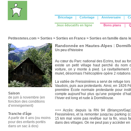
Bricolage
|
Coloriage
|
Anniversaire
|
C
Jeux éducatifs en ligne
Bons plans
|
Q
Petitestetes.com
>
Sorties
>
Sorties en France
>
Sorties en famille dans l
Randonnée en Hautes-Alpes : Dormil
Un peu d’histoire
Au cœur du Parc national des Ecrins, tout au fond
existe un petit village haut perché du nom 
voiture, on y monte à pied. Le ravitaillemen
mulet, désormais l’hélicoptère opère 2 rotations
La vallée de Freissinières a servi de refuge lors
Vaudois, puis aux protestants. Ainsi, en 1826 Fél
première École normale protestante pour insti
Saison
compte aujourd’hui plus qu’une poignée d’habit
de juin à novembre (en
l’hiver est long et rude à Dormillouse.
fonction des conditions
d’enneigement)
+++ Accès: depuis la RN 94 (Briançon/Gap)
Tranche d'âge
Fressinières, et la remonter jusqu'au parking (
A partir de 4 ans (ou moins
15 km mal voire pas revêtue sur la fin, vous f
pour des enfants portés
dans des villages. On ne peut pas y accéder en 
dans un sac à dos)