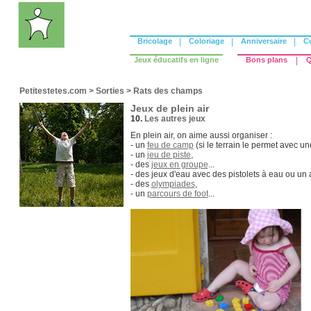
Bricolage
|
Coloriage
|
Anniversaire
|
C
Jeux éducatifs en ligne
Bons plans
|
Q
Petitestetes.com
>
Sorties
>
Rats des champs
Jeux de plein air
10.
Les autres jeux
En plein air, on aime aussi organiser :
- un
feu de camp
(si le terrain le permet avec un
- un
jeu de piste
,
- des
jeux en groupe
...
- des jeux d'eau avec des pistolets à eau ou un a
- des
olympiades
,
- un
parcours de foot
...