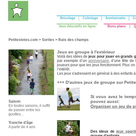
Bricolage
|
Coloriage
|
Anniversaire
|
C
Jeux éducatifs en ligne
Bons plans
|
Q
Petitestetes.com
>
Sorties
>
Rats des champs
Jeux en groupe à l'extérieur
Voilà des idées de
jeux pour jouer en grands g
par exemple d’un
anniversaire
, d’une fête de
joueurs pour que les jeux fonctionnent. Plus on
l’intérêt.
Les jeux s'adressent en général à des enfants à 
+++ D'autres jeux de groupe sur Petit
Si vous avez le temp
pouvez aussi:
Saison
En toutes saisons, il suffit
Organiser un jeu de p
de passer entre les
gouttes...
Tranche d'âge
A partir de 4 ans
Des ideux de
jeux sporti
groupe d'enfants