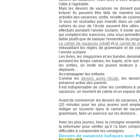
l'utile à l'agréable.
Mais les devoirs de vacances ne doivent pa
torture! Ils peuvent être faits de manière lu
activités des vacances: sortie, recette de cuisine.
Si vous ne souhaitez pas investir dans un cahi
cahiers du jour de l’école peuvent être utiles
effectués pendant l’année scolaire. Il existe 
qui comptent des exercices, cela vous permettr
faible plutôt que de balayer l'ensemble du pr
Le cahier de vacances créatif
et
le carnet de 
retravaillant les règles de grammaire et de 
l’année scolaire.
Les livres, les magazines et les bandes dessiné
pendant les temps calmes, les trajets, et le s
les sorties, on invite les jeunes lecteurs à
dépliants…
Accompagner les enfants
Comme les
devoirs après l'école
, les devoi
présence active des parents.
Il est indispensable de créer les conditions à
vacances: un moment de calme et un espace de 
Avant de commencer les devoirs de vacances, f
(20 minutes pour les plus jeunes sont amplem
rédiger un souvenir dans le carnet de vacanc
grammaire, faire un exercice sur les divisions...
Avec les plus jeunes, lisez la consigne ensemb
la reformuler pour vérifier qu’il l’a bien comp
difficultés à comprendre les consignes.
Devoirs de vacances ludiques avec Pe