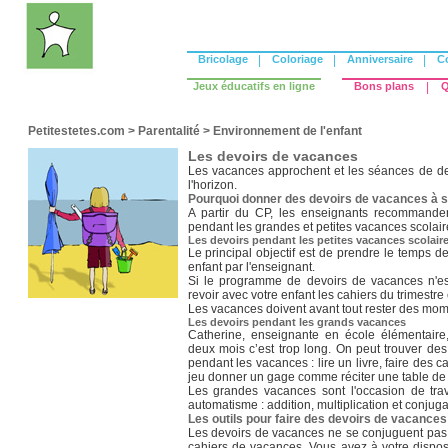
Bricolage
|
Coloriage
|
Anniversaire
|
C
Jeux éducatifs en ligne
Bons plans
|
Q
Petitestetes.com
>
Parentalité
>
Environnement de l'enfant
Les devoirs de vacances
Les vacances approchent et les séances de de
l'horizon.
Pourquoi donner des devoirs de vacances à s
A partir du CP, les enseignants recommandent
pendant les grandes et petites vacances scolair
Les devoirs pendant les petites vacances scolair
Le principal objectif est de prendre le temps d
enfant par l'enseignant.
Si le programme de devoirs de vacances n'es
revoir avec votre enfant les cahiers du trimestre
Les vacances doivent avant tout rester des mom
Les devoirs pendant les grands vacances
Catherine, enseignante en école élémentaire,
deux mois c’est trop long. On peut trouver des 
pendant les vacances : lire un livre, faire des c
jeu donner un gage comme réciter une table de 
Les grandes vacances sont l'occasion de trava
automatisme : addition, multiplication et conju
Les outils pour faire des devoirs de vacances
Les devoirs de vacances ne se conjuguent pas 
cahiers de vacances. Vous avez à votre disposit