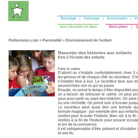
Bricolage
|
Coloriage
|
Anniversaire
|
C
Jeux éducatifs en ligne
Bons plans
|
Q
Petitestetes.com
>
Parentalité
>
Environnement de l'enfant
Raconter des histoires aux enfants
Etre à l’écoute des enfants
Faire le calme
D’abord on s’installe confortablement. Avec 3 o
les genoux et de chaque côté du raconteur. S’i
s’installer face à eux. Le raconteur face aux enf
peuvent bien voir ce qui se passe.
Ensuite, on prend le temps d’être disponible pour
on a besoin de retrouver le calme, on peut pr
yeux pour partir au pays des histoires. On peut 
ou une clochette. On prend soin d’écouter jusqu
Le raconteur peut aussi dire une formule q
formule magique : par exemple dire aux enfants 
oreilles pour écouter l'histoire. Bien sûr à la fi
oreilles à la fin de l'histoire pour pouvoir écou
le ton de la connivence.
Il est indispensable d’être présent et d'install
et une fin.