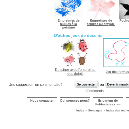
Empreintes de
Empreintes de
Pochoi
feuilles à la
feuilles au crayon
peinture
D'autres jeux de dessins
Dessiner avec l'empreinte
Jeu des formes
des doigts
Une suggestion, un commentaire?
ou
JComments
Nous contacter
Qui sommes nous?
Ils parlent de
Petitestetes.com
-
-
Index
Sondages
Index des rech