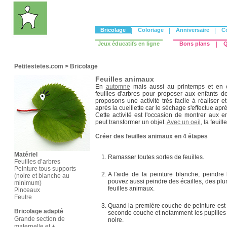
Bricolage
|
Coloriage
|
Anniversaire
|
C
Jeux éducatifs en ligne
Bons plans
|
Q
Petitestetes.com
>
Bricolage
Feuilles animaux
En
automne
mais aussi au printemps et en 
feuilles d'arbres pour proposer aux enfants de
proposons une activité très facile à réaliser 
après la cueillette car le séchage s'effectue aprè
Cette activité est l'occasion de montrer aux 
peut transformer un objet.
Avec un oeil
, la feuil
Créer des feuilles animaux en 4 étapes
Matériel
Ramasser toutes sortes de feuilles.
Feuilles d’arbres
Peinture tous supports
A l'aide de la peinture blanche, peindr
(noire et blanche au
pouvez aussi peindre des écailles, des plu
minimum)
feuilles animaux.
Pinceaux
Feutre
Quand la première couche de peinture est
Bricolage adapté
seconde couche et notamment les pupilles
Grande section de
noire.
maternelle et +