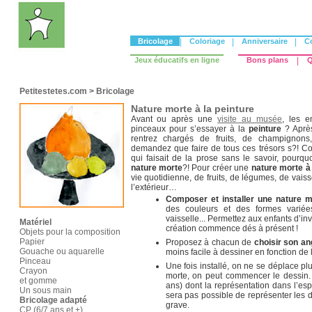
Bricolage
|
Coloriage
|
Anniversaire
|
C
Jeux éducatifs en ligne
Bons plans
|
Q
Petitestetes.com
>
Bricolage
Nature morte à la peinture
Avant ou après une
visite au musée
, les e
pinceaux pour s’essayer à la
peinture
? Aprè
rentrez chargés de fruits, de champignons,
demandez que faire de tous ces trésors s?! 
qui faisait de la prose sans le savoir, pour
nature morte
?! Pour créer une
nature morte à 
vie quotidienne, de fruits, de légumes, de vais
l’extérieur…
Composer et installer une nature m
des couleurs et des formes variées
vaisselle... Permettez aux enfants d’in
Matériel
création commence dés à présent !
Objets pour la composition
Papier
Proposez à chacun de
choisir son an
Gouache ou aquarelle
moins facile à dessiner en fonction de l
Pinceau
Une fois installé, on ne se déplace pl
Crayon
morte, on peut commencer le dessin. 
et gomme
ans) dont la représentation dans l’esp
Un sous main
sera pas possible de représenter les d
Bricolage adapté
grave.
CP (6/7 ans et +)