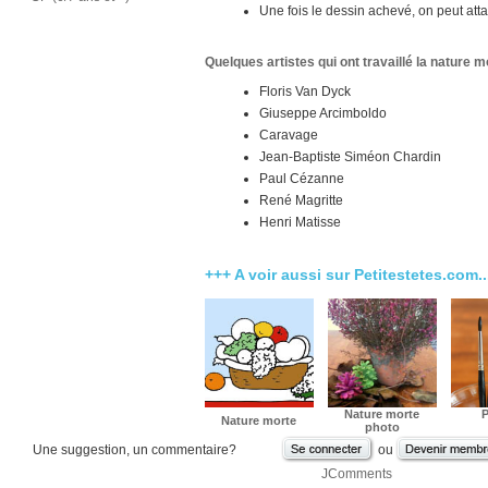
Une fois le dessin achevé, on peut att
Quelques artistes qui ont travaillé la nature m
Floris Van Dyck
Giuseppe Arcimboldo
Caravage
Jean-Baptiste Siméon Chardin
Paul Cézanne
René Magritte
Henri Matisse
+++ A voir aussi sur Petitestetes.com..
Nature morte
P
Nature morte
photo
Une suggestion, un commentaire?
ou
JComments