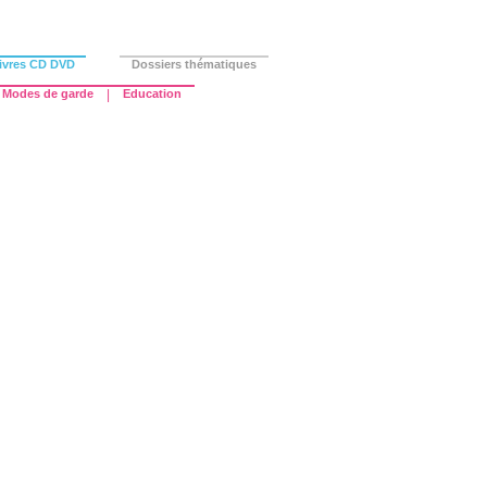
ivres CD DVD
Dossiers thématiques
Modes de garde
|
Education