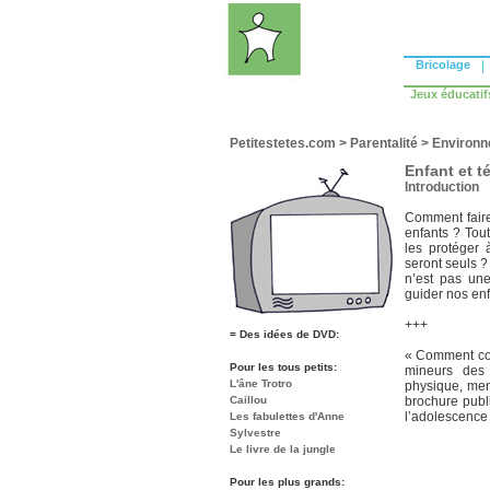
Bricolage
|
Jeux éducatif
Petitestetes.com
>
Parentalité
>
Environn
Enfant et t
Introduction
Comment faire
enfants ? Tout
les protéger 
seront seuls ?
n’est pas une
guider nos enf
+++
= Des idées de DVD:
« Comment conc
Pour les tous petits:
mineurs des
L'âne Trotro
physique, men
Caillou
brochure publ
l’adolescence 
Les fabulettes d'Anne
Sylvestre
Le livre de la jungle
Pour les plus grands: