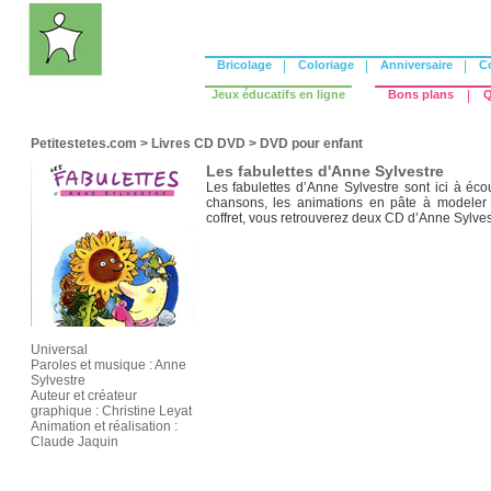
Bricolage
|
Coloriage
|
Anniversaire
|
C
Jeux éducatifs en ligne
Bons plans
|
Q
Petitestetes.com
>
Livres CD DVD
>
DVD pour enfant
Les fabulettes d'Anne Sylvestre
Les fabulettes d’Anne Sylvestre sont ici à éco
chansons, les animations en pâte à modeler 
coffret, vous retrouverez deux CD d’Anne Sylves
Universal
Paroles et musique : Anne
Sylvestre
Auteur et créateur
graphique : Christine Leyat
Animation et réalisation :
Claude Jaquin