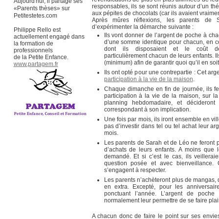
Aujourd'hui, il partage ses
responsables, ils se sont réunis autour d’un thé 
«Parents thèses» sur
aux pépites de chocolats (car ils avaient vraime
Petitestetes.com
Après mûres réflexions, les parents de
d’expérimenter la démarche suivante :
Philippe Rello est
Ils vont donner de l’argent de poche à chac
actuellement engagé dans
d’une somme identique pour chacun, en co
la formation de
dont ils disposaient et le coût des
professionnels
particulièrement chacun de leurs enfants. 
de la Petite Enfance.
(minimum) afin de garantir quoi qu’il en soi
www.partagem.fr
Ils ont opté pour une contrepartie : Cet ar
participation à la vie de la maison
.
Chaque dimanche en fin de journée, ils fe
participation à la vie de la maison, sur la
planning hebdomadaire, et décideront
correspondant à son implication.
Une fois par mois, ils iront ensemble en vill
pas d’investir dans tel ou tel achat leur a
mois.
Les parents de Sarah et de Léo ne feront 
d’achats de leurs enfants. A moins que l
demandé. Et si c’est le cas, ils veillera
question posée et avec bienveillance. 
s’engagent à respecter.
Les parents n’achèteront plus de mangas, 
en extra. Excepté, pour les anniversair
ponctuant l’année. L’argent de poche
normalement leur permettre de se faire pla
A chacun donc de faire le point sur ses envies,