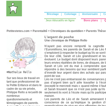
Bricolage
|
Coloriage
|
Anniversaire
|
C
Jeux éducatifs en ligne
Bons plans
|
Q
Petitestetes.com
>
Parentalité
>
Chroniques du quotidien
>
Parents Thèse
L'argent de poche
Une chronique de Philippe Rello
N’ayant pas encore remporté la cagnotte 
l’Euromillions, les parents de Sarah et de Léo 
s’emploient à respecter le budget qu’ils se sont 
De leur côté, Sarah et Léo grandissent et l
évoluent. Le budget dont disposent leurs par
leurs envies répétées de livres, de disques, de bo
Sarah et Léo ont du mal à comprendre que l
répondre à des besoins qui leur semblent parfoi
©Nathalie Rello
d’investir leur argent dans des achats qui par
point de vue.
Sur ses lieux de travail en
Léo ne s’est pas embarrassé de convenances pou
tant que professionnel de
pas d’argent bien qu’il aille travailler à l’é
la Petite Enfance et dans le
(excepté le mercredi mais « quand même il faut
cadre de sa vie privée,
et Sarah trouvent que ce n’est pas juste qu’il
Philippe Rello a recueilli de
seulement ils vont à l’école mais qu’ils particip
nombreux
maison.
Les parents de Léo et de Sarah aimeraient b
questionnements et
conscience de ce qu’implique la gestion d’u
témoignages de parents.
revendications de plus en plus affirmées de leu