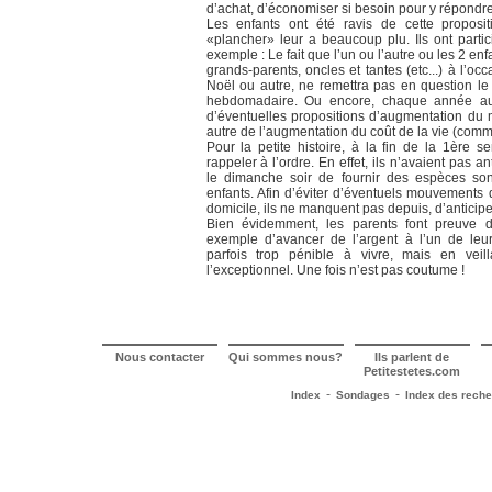
d’achat, d’économiser si besoin pour y répondre
Les enfants ont été ravis de cette proposi
«plancher» leur a beaucoup plu. Ils ont parti
exemple : Le fait que l’un ou l’autre ou les 2 enf
grands-parents, oncles et tantes (etc...) à l’o
Noël ou autre, ne remettra pas en question l
hebdomadaire. Ou encore, chaque année au
d’éventuelles propositions d’augmentation du 
autre de l’augmentation du coût de la vie (comme 
Pour la petite histoire, à la fin de la 1ère s
rappeler à l’ordre. En effet, ils n’avaient pas a
le dimanche soir de fournir des espèces son
enfants. Afin d’éviter d’éventuels mouvements 
domicile, ils ne manquent pas depuis, d’anticipe
Bien évidemment, les parents font preuve de
exemple d’avancer de l’argent à l’un de leur
parfois trop pénible à vivre, mais en vei
l’exceptionnel. Une fois n’est pas coutume !
Nous contacter
Qui sommes nous?
Ils parlent de
Petitestetes.com
-
-
Index
Sondages
Index des rech