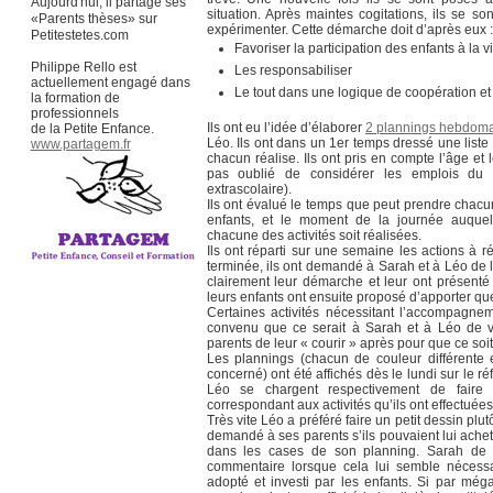
Aujourd'hui, il partage ses
situation. Après maintes cogitations, ils se 
«Parents thèses» sur
expérimenter. Cette démarche doit d’après eux :
Petitestetes.com
Favoriser la participation des enfants à la 
Philippe Rello est
Les responsabiliser
actuellement engagé dans
Le tout dans une logique de coopération et
la formation de
professionnels
Ils ont eu l’idée d’élaborer
2 plannings hebdom
de la Petite Enfance.
Léo. Ils ont dans un 1er temps dressé une liste
www.partagem.fr
chacun réalise. Ils ont pris en compte l’âge et 
pas oublié de considérer les emplois du 
extrascolaire).
Ils ont évalué le temps que peut prendre chacu
enfants, et le moment de la journée auquel
chacune des activités soit réalisées.
Ils ont réparti sur une semaine les actions à r
terminée, ils ont demandé à Sarah et à Léo de le
clairement leur démarche et leur ont présenté 
leurs enfants ont ensuite proposé d’apporter qu
Certaines activités nécessitant l’accompagnem
convenu que ce serait à Sarah et à Léo de ven
parents de leur « courir » après pour que ce soit 
Les plannings (chacun de couleur différente 
concerné) ont été affichés dès le lundi sur le ré
Léo se chargent respectivement de faire
correspondant aux activités qu’ils ont effectuées
Très vite Léo a préféré faire un petit dessin plut
demandé à ses parents s’ils pouvaient lui ache
dans les cases de son planning. Sarah de s
commentaire lorsque cela lui semble nécessa
adopté et investi par les enfants. Si par mé