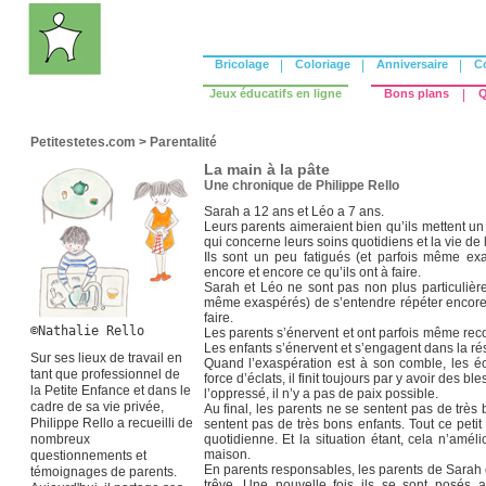
Bricolage
|
Coloriage
|
Anniversaire
|
C
Jeux éducatifs en ligne
Bons plans
|
Q
Petitestetes.com
>
Parentalité
La main à la pâte
Une chronique de Philippe Rello
Sarah a 12 ans et Léo a 7 ans.
Leurs parents aimeraient bien qu’ils mettent un
qui concerne leurs soins quotidiens et la vie de
Ils sont un peu fatigués (et parfois même ex
encore et encore ce qu’ils ont à faire.
Sarah et Léo ne sont pas non plus particulière
même exaspérés) de s’entendre répéter encore e
faire.
©Nathalie Rello
Les parents s’énervent et ont parfois même rec
Les enfants s’énervent et s’engagent dans la ré
Sur ses lieux de travail en
Quand l’exaspération est à son comble, les éc
tant que professionnel de
force d’éclats, il finit toujours par y avoir des b
la Petite Enfance et dans le
l’oppressé, il n’y a pas de paix possible.
cadre de sa vie privée,
Au final, les parents ne se sentent pas de très
Philippe Rello a recueilli de
sentent pas de très bons enfants. Tout ce petit
nombreux
quotidienne. Et la situation étant, cela n’amél
maison.
questionnements et
En parents responsables, les parents de Sarah 
témoignages de parents.
trêve. Une nouvelle fois ils se sont posés a