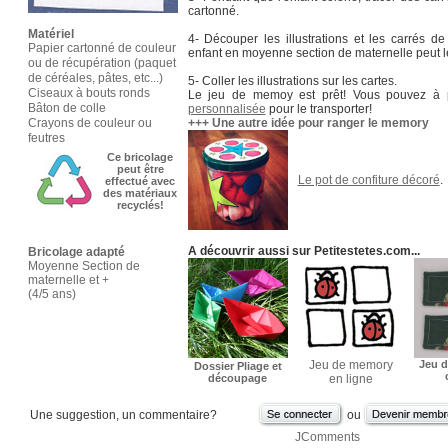
cartonné.
Matériel
4- Découper les illustrations et les carrés de
Papier cartonné de couleur
enfant en moyenne section de maternelle peut le
ou de récupération (paquet
de céréales, pâtes, etc...)
5- Coller les illustrations sur les cartes.
Ciseaux à bouts ronds
Le jeu de memoy est prêt! Vous pouvez à 
Bâton de colle
personnalisée
pour le transporter!
Crayons de couleur ou
+++ Une autre idée pour ranger le memory
feutres
Ce bricolage
peut être
Le pot de confiture décoré
.
effectué avec
des matériaux
recyclés!
A découvrir aussi sur Petitestetes.com...
Bricolage adapté
Moyenne Section de
maternelle et +
(4/5 ans)
Jeu de memory
Jeu 
Dossier Pliage et
découpage
en ligne
Une suggestion, un commentaire?
ou
JComments