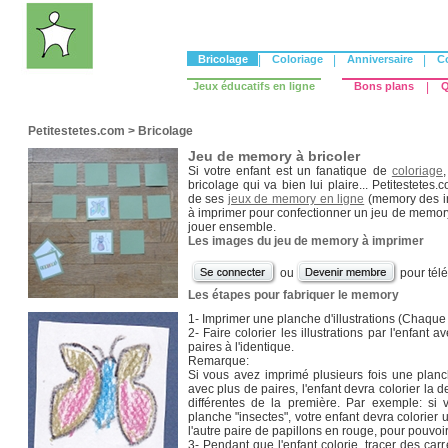
Bricolage
|
Coloriage
|
Anniversaire
|
C
Jeux éducatifs en ligne
Bons plans
|
Q
Petitestetes.com
>
Bricolage
Jeu de memory à bricoler
Si votre enfant est un fanatique de
coloriage
bricolage qui va bien lui plaire... Petitestetes.
de ses
jeux de memory en ligne
(memory des i
à imprimer pour confectionner un jeu de memory
jouer ensemble.
Les images du jeu de memory à imprimer
ou
pour tél
Les étapes pour fabriquer le memory
1- Imprimer une planche d'illustrations (Chaque
2- Faire colorier les illustrations par l'enfant 
paires à l'identique.
Remarque:
Si vous avez imprimé plusieurs fois une plan
avec plus de paires, l'enfant devra colorier la
différentes de la première. Par exemple: si
planche "insectes", votre enfant devra colorier 
l'autre paire de papillons en rouge, pour pouvoir 
3- Pendant que l'enfant colorie, tracer des car