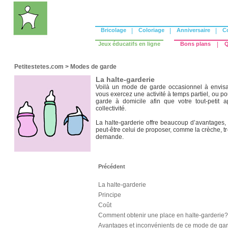
Bricolage
|
Coloriage
|
Anniversaire
|
C
Jeux éducatifs en ligne
Bons plans
|
Q
Petitestetes.com
>
Modes de garde
La halte-garderie
Voilà un mode de garde occasionnel à envisag
vous exercez une activité à temps partiel, ou 
garde à domicile afin que votre tout-petit
collectivité.
La halte-garderie offre beaucoup d’avantages, 
peut-être celui de proposer, comme la crèche, t
demande.
Précédent
La halte-garderie
Principe
Coût
Comment obtenir une place en halte-garderie?
Avantages et inconvénients de ce mode de gard