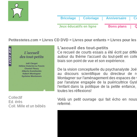
Bricolage
|
Coloriage
|
Anniversaire
|
C
Jeux éducatifs en ligne
Bons plans
|
Q
Petitestetes.com
>
Livres CD DVD
>
Livres pour enfants
>
Livres pour les
L'accueil des tout-petits
Ce recueil de courts essais a été écrit par diff
autour du thème l'accueil du tout-petit en coll
biais son point de vue et son expérience.
De la vision conceptuelle du psychanalyste Joël C
au discours scientifique du directeur de
Montagner sur l'aménagement des espaces de vie
par l'analyse engagée de la puéricultrice Gy
l'enfant dans la politique de la petite enfance,
toutes les réflexions!
Collectif
Voilà un petit ouvrage qui fait écho en nou
Ed. érès
refermé.
Coll. Mille et un bébés