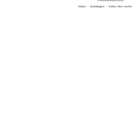
Petitestetes.com
-
-
Index
Sondages
Index des rech