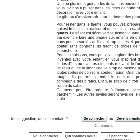
Une ou plusieurs guirlandes de fanions peuvent 
vous invitons à puiser dans les idées de notre r
décoration avec votre enfant.
Le gâteau d'anniversaire sur le thème des pira
Pour rester dans le thème, vous pouvez prépare
qui est très simple réaliser et qui consiste à
cac
quarts
. Le trésor est découvert seulement quan
par exemple faire une blague aux enfants en di
bons pour la santé, car ils sont trop sucrés et q
goûter sans bonbons. Ils feront de drôles de 
supercherie.
Pour les boissons, vous pouvez imaginer des b
inventés avec votre enfant en vous inspirant
sortes d'îles ou d'autres éléments relevant de l
de l'eau ou de la limonade, le sirop de menthe po
toutes sortes de boissons couleur lagon. Quant à
rouges, ils pourront prendre le nom des pe
compagnie des pirates. Enfin, le sirop de citron
l'or ou du sable.
Ce menu peut être préparé à l'avance avec 
parchemin. Les autres invités seront ravis de l
table.
Une suggestion, un commentaire?
ou
JComments
Nous contacter
Qui sommes nous?
Ils parlent de