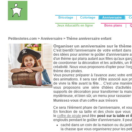
Bricolage
|
Coloriage
|
Anniversaire
|
C
Jeux éducatifs en ligne
Bons plans
|
Q
Petitestetes.com
>
Anniversaire
>
Thème anniversaire enfant
Organiser un anniversaire sur le thème
C'est bientôt l'anniversaire de votre enfant dan
des idées pour animer le goûter d'anniversaire 
d'un thème qui plaira autant aux filles qu'aux ga
de coordonner la décoration et les activités, un t
créativité. Nous vous proposons d'opter pour l'or
thème des pirates.
Vous pourrez préparer à l'avance avec votre enfa
des animations. Il sera ravi d'être associé aux pré
de vivre la fête avant la fête… C'est une manièr
vous proposons une série d'idées d'activités
supports de décoration pour transformer la mais
mystérieuse, et bien sûr, un menu pour rassasier 
Munissez-vous d'un coffre aux trésors
Ce sera l'élément phare de l'anniversaire, et vous 
En fonction de sa taille et des choix que vous f
le
coffre de pirate
peut être
posé sur la table et
engloutis pendant le goûter d'anniversaire. Il peut
caché dans un coin de la maison ou du jardi
la chasse que vous organiserez pour les petit