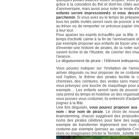
quelques petites astuces toutes simples. Vous pour
grâce à la coloration du thé et dont les côtés aur
d'anniversaire, mais aussi pour noter le mode d'
enfants seront impressionnés si vous dessi
parchemin
. Si vous avez eu le temps de prépare
tous les petits invités seront ravis de pouvoir à l
au trésor ou de remporter ce précieux papier che
à leur tour.
Pour apaiser les esprits échauffés par la fête, il
temps d'activité calme à la fin de l'anniversaire 
par exemple proposer aux enfants de tracer une c
d'inventer une histoire de pirates, de la noter su
savent écrire et de l'illustrer, de colorier des
l'avance.
Le déguisement de pirate : l'élément indispens
Vous pouvez indiquer sur l'invitation de l'ann
arriver déguisés ou leur proposer de se costum
soit l'option, le thème des pirates facilite le
chemises, des ceintures, des vestes sans manche
vous prévoyez une touche de maquillage pour aj
exemple… Les enfants seront ravis de pouvoir 
cela prend du temps et mobilise un des organisat
vous pouvez vous costumer, ils entreront d'autant
joignez à la fête.
Une fois déguisés,
vous pouvez proposer aux e
nom : leur nom de pirate
. Le choix de nouve
brainstorming, chacun suggérant des propositi
noms des pirates célèbres pour faire des sugge
exemple de transformer légèrement son nom en
costume par exemple (pensez au capitaine Croc
réels ou imaginaires (Victor le Terrible, Juliette l'