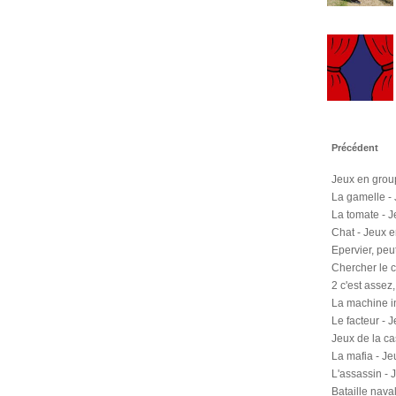
Précédent
Jeux en group
La gamelle - 
La tomate - J
Chat - Jeux e
Epervier, peu
Chercher le c
2 c'est assez,
La machine in
Le facteur - J
Jeux de la ca
La mafia - Je
L'assassin - 
Bataille nava