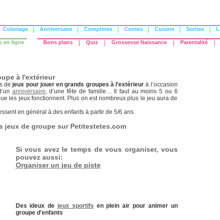
Coloriage
|
Anniversaire
|
Comptines
|
Contes
|
Cuisine
|
Sorties
|
L
s en ligne
Bons plans
|
Quiz
|
Grossesse Naissance
|
Parentalité
|
upe à l'extérieur
s de
jeux pour jouer en grands groupes à l’extérieur
à l’occasion
d’un
anniversaire
, d’une fête de famille… Il faut au moins 5 ou 6
ue les jeux fonctionnent. Plus on est nombreux plus le jeu aura de
essent en général à des enfants à partir de 5/6 ans.
s jeux de groupe sur Petitestetes.com
Si vous avez le temps de vous organiser, vous
pouvez aussi:
Organiser un jeu de piste
Des ideux de
jeux sportifs
en plein air pour animer un
groupe d'enfants