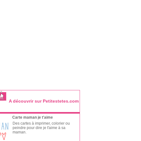
A découvrir sur Petitestetes.com
Carte maman je t'aime
Des cartes à imprimer, colorier ou
peindre pour dire je t'aime à sa
maman.