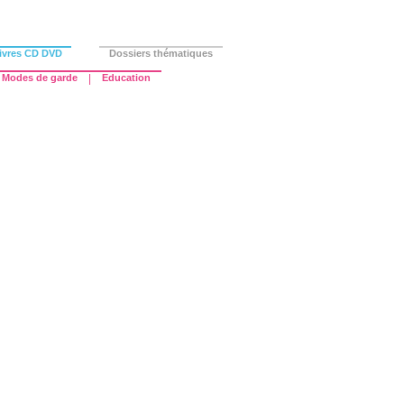
ivres CD DVD
Dossiers thématiques
Modes de garde
|
Education