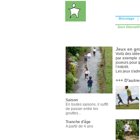
Bricolage
|
Jeux éducatif
Jeux en gro
Voilà des idée
par exemple 
joueurs pour q
l’intérêt.
Les jeux s'adr
+++ D'autre
Saison
En toutes saisons, il suffit
de passer entre les
gouttes...
Tranche d'âge
A partir de 4 ans