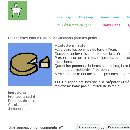
Bricolage
|
Coloriage
|
Anniversaire
|
C
Jeux éducatifs en ligne
Bons plans
|
Q
Petitestetes.com
>
Cuisine
>
Cuisinons pour les petits
Raclette minute
Faire cuire les pommes de terre à l’eau.
Couper et enlever éventuellement la croûte du f
Présenter sur un plat les différentes sortes
cornichons.
Quand les pommes de terres sont cuites, faire 
une poêle antiadhésive à feu doux.
Servir la raclette fondue sur les pommes de terr
+++ Ce repas est très facile à préparer et trè
raclette ne trône pas au milieu de la table.
Ingrédients
Fromage à raclette
Pommes de terre
Cornichons
Jambons
Une suggestion, un commentaire?
ou