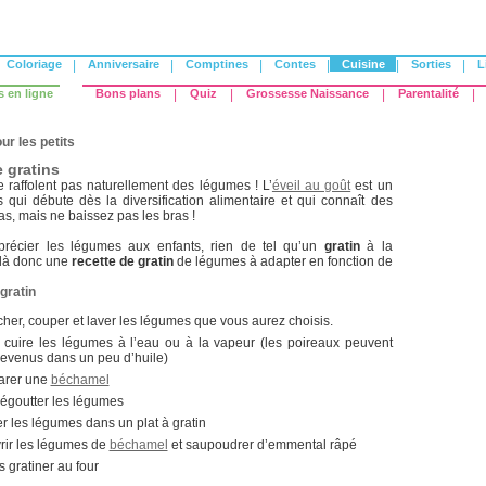
Coloriage
|
Anniversaire
|
Comptines
|
Contes
|
Cuisine
|
Sorties
|
L
s en ligne
Bons plans
|
Quiz
|
Grossesse Naissance
|
Parentalité
|
ur les petits
 gratins
 raffolent pas naturellement des légumes ! L’
éveil au goût
est un
 qui débute dès la diversification alimentaire et qui connaît des
as, mais ne baissez pas les bras !
précier les légumes aux enfants, rien de tel qu’un
gratin
à la
ilà donc une
recette de gratin
de légumes à adapter en fonction de
gratin
her, couper et laver les légumes que vous aurez choisis.
e cuire les légumes à l’eau ou à la vapeur (les poireaux peuvent
revenus dans un peu d’huile)
arer une
béchamel
égoutter les légumes
r les légumes dans un plat à gratin
rir les légumes de
béchamel
et saupoudrer d’emmental râpé
s gratiner au four