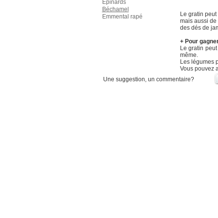
Épinards
Béchamel
Le gratin peut
Emmental rapé
mais aussi de
des dés de jam
+ Pour gagne
Le gratin peut
même.
Les légumes pe
Vous pouvez a
Une suggestion, un commentaire?