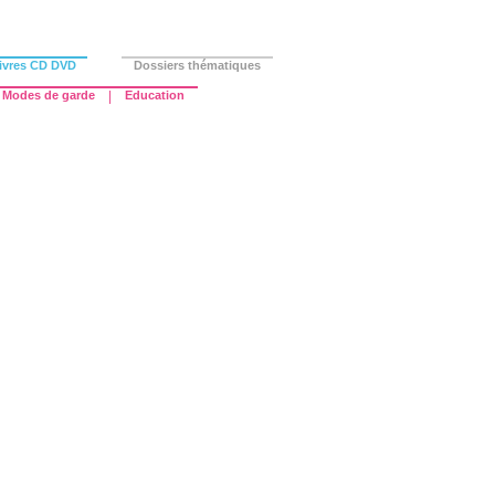
ivres CD DVD
Dossiers thématiques
Modes de garde
|
Education