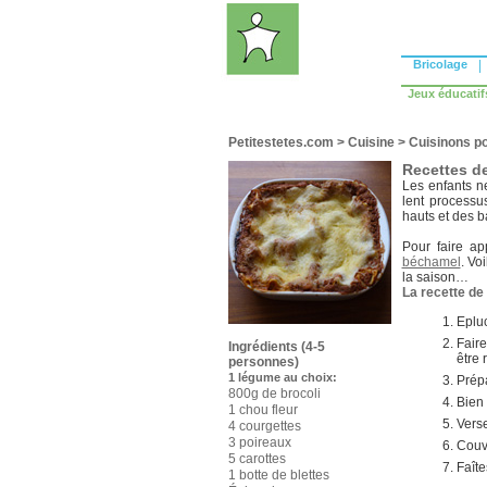
Bricolage
|
Jeux éducatif
Petitestetes.com
>
Cuisine
>
Cuisinons po
Recettes de
Les enfants ne
lent processus
hauts et des b
Pour faire ap
béchamel
. Vo
la saison…
La recette de 
Epluc
Fair
Ingrédients (4-5
être 
personnes)
1 légume au choix:
Prép
800g de brocoli
Bien 
1 chou fleur
Verse
4 courgettes
3 poireaux
Couv
5 carottes
Faîte
1 botte de blettes