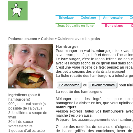
Bricolage
|
Coloriage
|
Anniversaire
|
C
Jeux éducatifs en ligne
Bons plans
|
Q
Petitestetes.com
>
Cuisine
>
Cuisinons avec les petits
Hamburger
Pour manger un vrai
hamburger
, mieux vaut l
savoureux, plus équilibré et donnera l’occasion
Le
hamburger
, c’est le repas fétiche de bea
avec les doigts et choisir ce qu’on met dans so
C'est une vraie recette de fête: pensez au rep
des petits copains des enfants à la maison!
La fiche recette des hamburgers à télécharge
ou
pour tél
La recette des hamburgers
Ingrédients (pour 8
Mélanger tous les ingrédients pour ob
hamburgers)
homogène.La diviser en tas, que vous aplatiss
900g de bœuf haché (si
hamburgers
.
possible de l’aloyau)
Version express: faites vos
hamburgers
avec
3-4 cuillères à soupe de
marche très bien aussi.
thym
Préparer les accompagnements des hambur
30 ml de sauce
Worcestershire
Couper des rondelles de tomates et d’oignons,
1 gousse d’ail écrasée
de bacon grillés, des cornichons, laver de