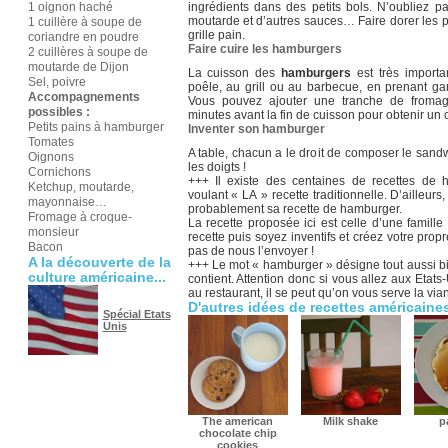
1 oignon haché
ingrédients dans des petits bols. N’oubliez p
moutarde et d’autres sauces… Faire dorer les p
1 cuillère à soupe de
grille pain.
coriandre en poudre
Faire cuire les hamburgers
2 cuillères à soupe de
moutarde de Dijon
La cuisson des
hamburgers
est très importa
Sel, poivre
poêle, au grill ou au barbecue, en prenant gar
Accompagnements
Vous pouvez ajouter une tranche de froma
possibles :
minutes avant la fin de cuisson pour obtenir un
Petits pains à hamburger
Inventer son hamburger
Tomates
A table, chacun a le droit de composer le sand
Oignons
les doigts !
Cornichons
+++ Il existe des centaines de recettes de h
Ketchup, moutarde,
voulant « LA » recette traditionnelle. D’ailleurs
mayonnaise…
probablement sa recette de hamburger.
Fromage à croque-
La recette proposée ici est celle d’une famill
monsieur
recette puis soyez inventifs et créez votre propr
Bacon
pas de nous l’envoyer !
A la découverte de la
+++ Le mot « hamburger » désigne tout aussi bi
culture américaine...
contient. Attention donc si vous allez aux Eta
au restaurant, il se peut qu’on vous serve la via
D'autres idées de recettes américaine
Spécial Etats
Unis
The american
Milk shake
p
chocolate chip
cookies