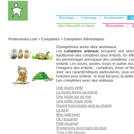
Bricolage
|
Coloriage
|
Anniversaire
|
C
Jeux éducatifs en ligne
Bons plans
|
Q
Petitestetes.com
>
Comptines
>
Comptines thématiques
Comptines avec des animaux
Les
comptines animaux
occupent une place 
traditionnel des comptines pour enfants. En eff
les personnages principaux des comptines. Le
enfants. Les souris, poules, loups et autres es
l’imagerie des enfants : comptines, livres et f
avec ses caractéristiques particulières, joue u
histoires pour enfants : le loup fait peur, la petite
Les comptines avec des animaux
Une souris verte
La souris traine sa queue
Une poule sur un mur
Une petite poule grise
Quand trois poules vont au champ
Le furet
Mon petit lapin
Oh l’escargot
Petit escargot
Promenons-nous dans les bois
Trois p’tits minous